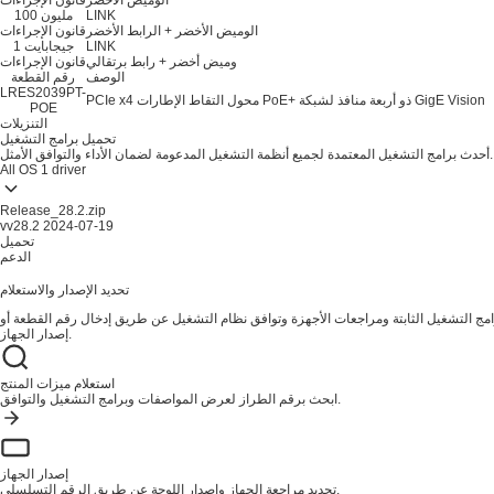
الوميض الأخضر
قانون الإجراءات
LINK
100 مليون
الوميض الأخضر + الرابط الأخضر
قانون الإجراءات
LINK
1 جيجابايت
وميض أخضر + رابط برتقالي
قانون الإجراءات
الوصف
رقم القطعة
LRES2039PT-
PCIe x4 محول التقاط الإطارات PoE+ ذو أربعة منافذ لشبكة GigE Vision
POE
التنزيلات
تحميل برامج التشغيل
أحدث برامج التشغيل المعتمدة لجميع أنظمة التشغيل المدعومة لضمان الأداء والتوافق الأمثل.
All OS
1 driver
Release_28.2.zip
vv28.2
2024-07-19
تحميل
الدعم
تحديد الإصدار والاستعلام
ج التشغيل الثابتة ومراجعات الأجهزة وتوافق نظام التشغيل عن طريق إدخال رقم القطعة أو
إصدار الجهاز.
استعلام ميزات المنتج
ابحث برقم الطراز لعرض المواصفات وبرامج التشغيل والتوافق.
إصدار الجهاز
تحديد مراجعة الجهاز وإصدار اللوحة عن طريق الرقم التسلسلي.