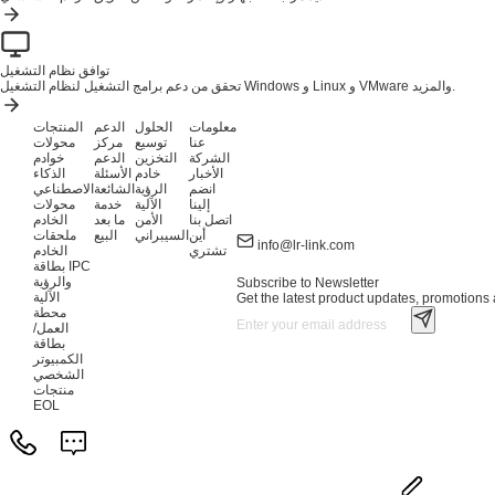
توافق نظام التشغيل
تحقق من دعم برامج التشغيل لنظام التشغيل Windows و Linux و VMware والمزيد.
معلومات
الحلول
الدعم
المنتجات
عنا
توسيع
مركز
محولات
الشركة
التخزين
الدعم
خوادم
الأخبار
خادم
الأسئلة
الذكاء
انضم
الرؤية
الشائعة
الاصطناعي
إلينا
الآلية
خدمة
محولات
اتصل بنا
الأمن
ما بعد
الخادم
أين
السيبراني
البيع
ملحقات
info@lr-link.com
تشتري
الخادم
بطاقة IPC
والرؤية
Subscribe to Newsletter
الآلية
Get the latest product updates, promotions a
محطة
العمل/
بطاقة
الكمبيوتر
الشخصي
منتجات
EOL