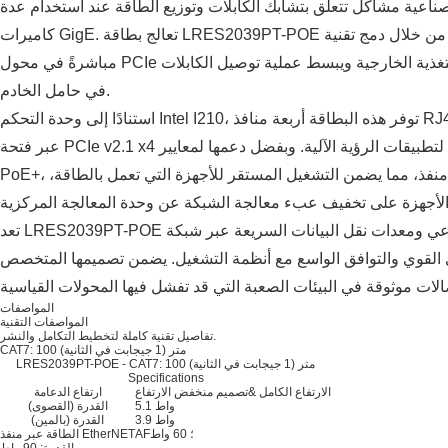
صناعية مشاكل تتعلق بتشابك الكابلات وتوزيع الطاقة عند استخدام عدة
كاميرات GigE. تعالج بطاقة LRES2039PT-POE هذه المشكلة من خلال دمج تقنية Power over Ethernet Plus
مباشرةً في محول PCIe عالي الكثافة، مما يلغي الحاجة إلى أجهزة التغذية الخارجية ويبسط عملية توصيل الكابلات
في حامل الخادم.
استنادًا إلى وحدة التحكم Intel I210، توفر هذه البطاقة أربعة منافذ RJ45 بسرعة 10/100/1000 ميجابت في الثانية
عبر فتحة PCIe v2.1 x4 واحدة، مما يوفر اتصالاً موثوقًا لتطبيقات الرؤية الآلية. وبفضل دعمها لمعايير IEEE 802.3at
PoE+، توفر هذه البطاقة ما يصل إلى 30 واط لكل منفذ، مما يضمن التشغيل المستقر للأجهزة التي تعمل بالطاقة،
تعد LRES2039PT-POE مثالية لخوادم الفحص البصري الميداني الصناعي ومعدات نقل البيانات السريعة عبر شبكة
ري القوي والتوافق الواسع مع أنظمة التشغيل. يضمن تصميمها المتخصص
المواصفات
المواصفات التقنية
تفاصيل تقنية كاملة لتخطيط التكامل والنشر.
CAT7: 100 متر (1 جيجابت في الثانية)
LRES2039PT-POE - CAT7: 100 متر (1 جيجابت في الثانية)
Specifications
الارتفاع الكامل &تصميم منخفض الارتفاع
ارتفاع الدعامة
5.1 واط
القدرة (القصوى)
3.9 واط
القدرة (بالمين)
AF؛ 60 واط
الطاقة عبر منفذ EtherNET