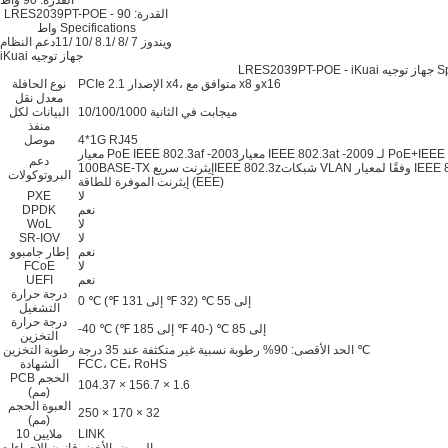
القدرة: 90 واط
LRES2039PT-POE - القدرة: 90
واط Specifications
ويندوز 7 /8 /8.1 /10 /11
دعم النظام
iKuai جهاز توجيه
Specific
PCIe الإصدار 2.1 x4، متوافق مع x8 وx16
نوع الحافلة
معدل نقل
10/100/1000 ميجابت في الثانية
البيانات لكل
منفذ
4*1G RJ45
موصل
معيار PoE IEEE 802.3af -2003معيار IEEE 802.3at -2009 لـ PoE+IEEE 802.3ab 1000BASE-T جيجابت إيثرنتIEEE 802.3u
دعم
100BASE-TX إيثرنت سريعIEEE 802.3zشبكات VLAN وفقًا لمعيار IEEE 802.1QIEEE 802.3xIEEE 1588IEEE 802.3az - شبكة
البروتوكولات
إيثرنت الموفرة للطاقة (EEE)
لا
PXE
نعم
DPDK
لا
WoL
لا
SR-IOV
نعم
إطار جامبوو
لا
FCoE
نعم
UEFI
درجة حرارة
0 ℃ إلى 55 ℃ (32 ℉ إلى 131 ℉)
التشغيل
درجة حرارة
-40 ℃ إلى 85 ℃ (-40 ℉ إلى 185 ℉)
التخزين
الحد الأقصى: 90% رطوبة نسبية غير متكثفة عند 35 درجة ℃
رطوبة التخزين
FCC، CE، RoHS
الشهادة
PCB الحجم
104.37 × 156.7 × 1.6
(مم)
العبوة الحجم
250 × 170 × 32
(مم)
LINK
10 ملايين