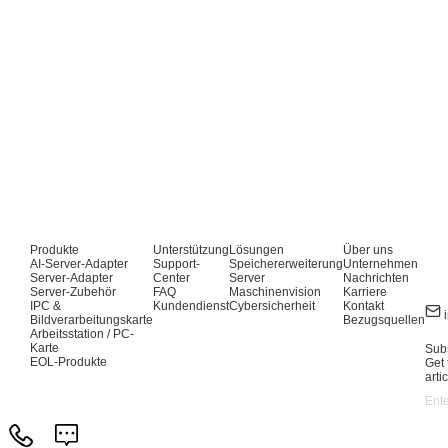
Produkte
Unterstützung
Lösungen
Über uns
AI-Server-Adapter
Support-
Speichererweiterung
Unternehmen
Server-Adapter
Center
Server
Nachrichten
Server-Zubehör
FAQ
Maschinenvision
Karriere
IPC &
Kundendienst
Cybersicherheit
Kontakt
Bildverarbeitungskarte
Bezugsquellen
Arbeitsstation / PC-
Karte
Subs
EOL-Produkte
Get 
arti