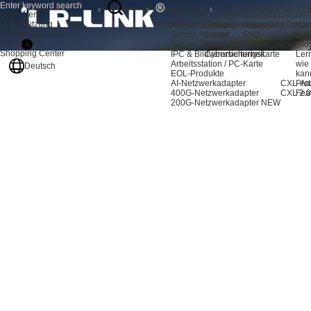
Produkte
Über
Startseite
Nachrichten
Produktdynamik
Lösungen
uns
Produkte
Lösungen
Unterstützung
Res
Unterstützung
Neuer Benchmark bei POE-Netzwerkkarten: Eingehende Analyse des Testbe
AI-Server-Adapter
Speichererweiterung
Support-Center
Nac
Resources
Network Card
Server-Adapter
Server
FAQ
Vid
Über uns
Server-Zubehör
Maschinenvision
Kundendienst
Glo
Shopping Center
IPC & Bildverarbeitungskarte
Cybersicherheit
Ler
Arbeitsstation / PC-Karte
wie
Deutsch
EOL-Produkte
kan
AI-Netzwerkadapter
CXL-Ad
Pro
400G-Netzwerkadapter
CXL 2.0
Fea
200G-Netzwerkadapter
NEW