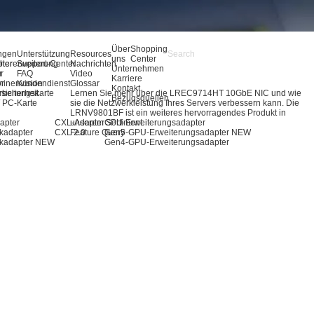
Über
Shopping
ngen
Unterstützung
Resources
uns
Center
pter
hererweiterung
Support-Center
Nachrichten
Unternehmen
r
r
FAQ
Video
Karriere
ör
inenvision
Kundendienst
Glossar
Kontakt
rbeitungskarte
sicherheit
Lernen Sie mehr über die LREC9714HT 10GbE NIC und wie
Bezugsquellen
 / PC-Karte
sie die Netzwerkleistung Ihres Servers verbessern kann. Die
LRNV9801BF ist ein weiteres hervorragendes Produkt in
apter
CXL-Adapter
unserem Sortiment.
GPU-Erweiterungsadapter
kadapter
CXL 2.0
Feature Query
Gen5-GPU-Erweiterungsadapter
NEW
kadapter
NEW
Gen4-GPU-Erweiterungsadapter