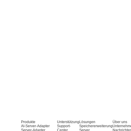
Produkte
Unterstützung
Lösungen
Über uns
AI-Server-Adapter
Support-
Speichererweiterung
Unternehm
Server-Adapter
Center
Server
Nachrichte