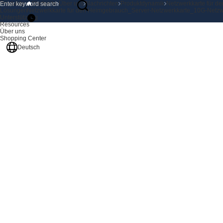
Produkte
Startseite
Über uns
Nachrichten
Produktdynamik
Netzwerkkarte für 
Lösungen
Netzwerkkarte für den Heimgebrauch_Server-Netzwerkkarte_10G-Netz
Unterstützung
Resources
Über uns
Shopping Center
Deutsch