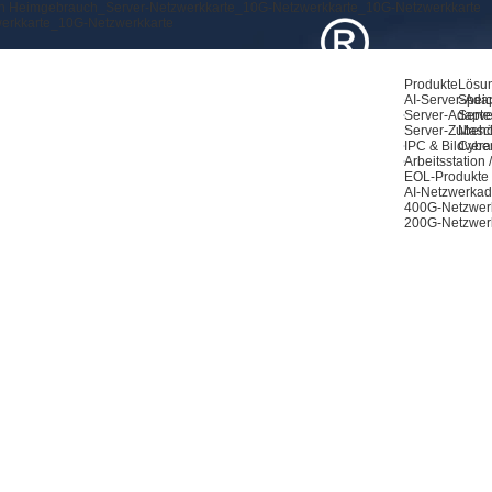
den Heimgebrauch_Server-Netzwerkkarte_10G-Netzwerkkarte_10G-Netzwerkkarte
werkkarte_10G-Netzwerkkarte
Produkte
Lösu
AI-Server-Ada
Speic
Server-Adapte
Serve
Server-Zubeh
Masch
IPC & Bildvera
Cyber
Arbeitsstation
EOL-Produkte
AI-Netzwerkad
400G-Netzwer
200G-Netzwer