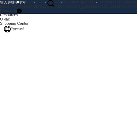
Продукция
Главная
О нас
Новости
Динамика продукта
Сетевая карта для вн
Решения
Сетевая карта для внутренней сети_Сетевая карта_Сетевая карта
Поддержка
Resources
О нас
Shopping Center
Русский