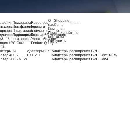
О
Shopping
ешения
Поддержка
Resources
нас
Center
я серверов AI
асширение хранилища
Центр поддержки
Новости
Компания
ля серверов
ервер
Часто задаваемые вопросы
Video
Присоединяйтесь
для сервера
ашинное зрение
Послепродажное обслуживание
Глоссарий
Контакты
 машинного зрения
ибербезопасность
Узнать больше
Где купить
нция / PC Card
Feature Query
EOL
аптеры AI
Адаптеры CXL
Адаптеры расширения GPU
аптер 400G
CXL 2.0
Адаптеры расширения GPU Gen5
NEW
аптер 200G
NEW
Адаптеры расширения GPU Gen4