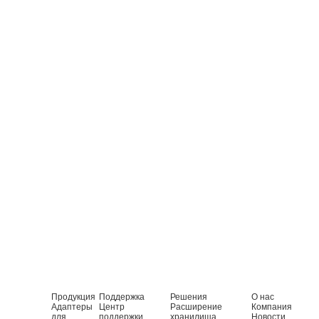
Продукция
Поддержка
Решения
О нас
Адаптеры
Центр
Расширение
Компания
для
поддержки
хранилища
Новости