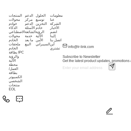
معلومات
الحلول
الدعم
المنتجات
عنا
توسيع
مركز
محولات
الشركة
التخزين
الدعم
خوادم
الأخبار
خادم
الأسئلة
الذكاء
انضم
الرؤية
الشائعة
الاصطناعي
إلينا
الآلية
خدمة
محولات
اتصل بنا
الأمن
ما بعد
الخادم
أين
السيبراني
البيع
ملحقات
info@lr-link.com
تشتري
الخادم
بطاقة IPC
والرؤية
Subscribe to Newsletter
الآلية
Get the latest product updates, promotions a
محطة
العمل/
بطاقة
الكمبيوتر
الشخصي
منتجات
EOL