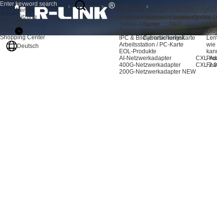
Produkte
Über
Startseite
Nachrichten
Produktdynamik
Lösungen
uns
Produkte
Lösungen
Unterstützung
Res
Unterstützung
Lr-link präsentiert sich auf der SIFA! Zwei branchenführende Feldbuskarten für
AI-Server-Adapter
Speichererweiterung
Support-Center
Nac
Resources
Blick
Server-Adapter
Server
FAQ
Vid
Über uns
Server-Zubehör
Maschinenvision
Kundendienst
Glo
Shopping Center
IPC & Bildverarbeitungskarte
Cybersicherheit
Ler
Arbeitsstation / PC-Karte
wie
Deutsch
EOL-Produkte
kan
AI-Netzwerkadapter
CXL-Ad
Pro
400G-Netzwerkadapter
CXL 2.0
Fea
200G-Netzwerkadapter
NEW