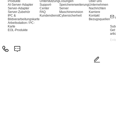
Produkte
Unterstützung
Lösungen
Über uns
AI-Server-Adapter
Support-
Speichererweiterung
Unternehmen
Server-Adapter
Center
Server
Nachrichten
Server-Zubehör
FAQ
Maschinenvision
Karriere
IPC &
Kundendienst
Cybersicherheit
Kontakt
Bildverarbeitungskarte
Bezugsquellen
Arbeitsstation / PC-
Karte
Subs
EOL-Produkte
Get 
arti