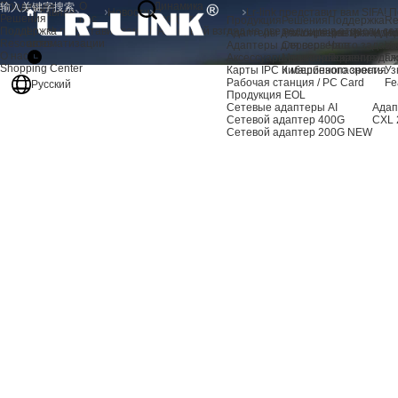
Продукция
О
Динамика
Главная
Новости
Решения
нас
продукта
Продукция
Решения
Поддержка
Re
Поддержка
Lr-link представит вам SIFA! Первый взгляд на две ведущие в отрасли
Адаптеры для серверов AI
Расширение хранили
Центр подде
Но
Resources
автоматизации
Адаптеры для серверов
Сервер
Часто задав
Vi
О нас
Аксессуары для сервера
Машинное зрение
Послепродаж
Гл
Shopping Center
Карты IPC и машинного зрения
Кибербезопасность
Уз
Рабочая станция / PC Card
Fe
Русский
Продукция EOL
Сетевые адаптеры AI
Адап
Сетевой адаптер 400G
CXL 
Сетевой адаптер 200G
NEW