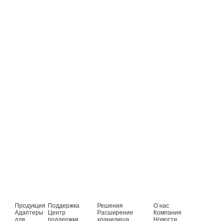
Продукция
Поддержка
Решения
О нас
Адаптеры
Центр
Расширение
Компания
для
поддержки
хранилища
Новости