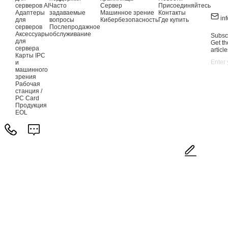
серверов AI
Часто
Сервер
Присоединяйтесь
Адаптеры
задаваемые
Машинное зрение
Контакты
in
для
вопросы
Кибербезопасность
Где купить
серверов
Послепродажное
Аксессуары
обслуживание
Subscr
для
Get th
сервера
article
Карты IPC
и
машинного
зрения
Рабочая
станция /
PC Card
Продукция
EOL