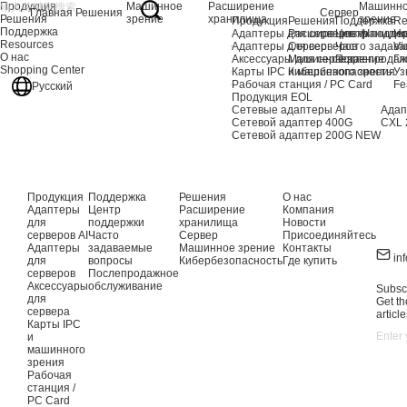
Продукция
Машинное
Расширение
Машинн
Главная
Решения
Сервер
Решения
зрение
хранилища
зрение
Продукция
Решения
Поддержка
Re
Поддержка
Адаптеры для серверов AI
Расширение хранили
Центр подде
Но
Resources
Адаптеры для серверов
Сервер
Часто задав
Vi
О нас
Аксессуары для сервера
Машинное зрение
Послепродаж
Гл
Shopping Center
Карты IPC и машинного зрения
Кибербезопасность
Уз
Рабочая станция / PC Card
Fe
Русский
Продукция EOL
Сетевые адаптеры AI
Адап
Сетевой адаптер 400G
CXL 
Сетевой адаптер 200G
NEW
Продукция
Поддержка
Решения
О нас
Адаптеры
Центр
Расширение
Компания
для
поддержки
хранилища
Новости
серверов AI
Часто
Сервер
Присоединяйтесь
Адаптеры
задаваемые
Машинное зрение
Контакты
in
для
вопросы
Кибербезопасность
Где купить
серверов
Послепродажное
Аксессуары
обслуживание
Subscr
для
Get th
сервера
article
Карты IPC
и
машинного
зрения
Рабочая
станция /
PC Card