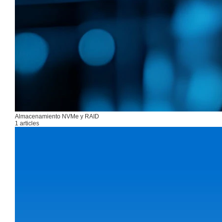
Almacenamiento NVMe y RAID
1 articles