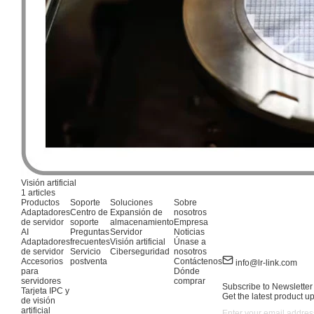
Visión artificial
1 articles
Productos
Soporte
Soluciones
Sobre
Adaptadores
Centro de
Expansión de
nosotros
de servidor
soporte
almacenamiento
Empresa
AI
Preguntas
Servidor
Noticias
Adaptadores
frecuentes
Visión artificial
Únase a
de servidor
Servicio
Ciberseguridad
nosotros
Accesorios
postventa
Contáctenos
info@lr-link.com
para
Dónde
servidores
comprar
Subscribe to Newsletter
Tarjeta IPC y
Get the latest product u
de visión
artificial