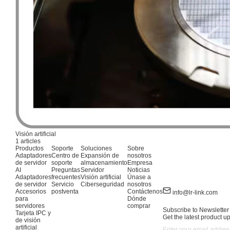
Visión artificial
1 articles
Productos
Soporte
Soluciones
Sobre
Adaptadores
Centro de
Expansión de
nosotros
de servidor
soporte
almacenamiento
Empresa
AI
Preguntas
Servidor
Noticias
Adaptadores
frecuentes
Visión artificial
Únase a
de servidor
Servicio
Ciberseguridad
nosotros
Accesorios
postventa
Contáctenos
info@lr-link.com
para
Dónde
servidores
comprar
Subscribe to Newsletter
Tarjeta IPC y
Get the latest product u
de visión
artificial