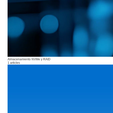
Almacenamiento NVMe y RAID
1 articles