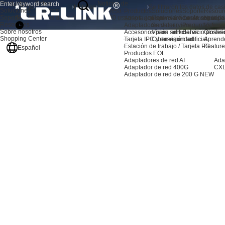
Productos
Sobre
Noticias de
Inicio
Noticias
Soluciones
nosotros
empresa
Productos
Soluciones
Soporte
Resour
Soporte
Se filtraron los datos de casi 300 000 usuarios; ¿quién velará por la segurida
Adaptadores de servidor AI
Expansión de almacenami
Centro de sopo
Noticia
Resources
Adaptadores de servidor
Servidor
Preguntas frec
Video
Sobre nosotros
Accesorios para servidores
Visión artificial
Servicio postve
Glosari
Shopping Center
Tarjeta IPC y de visión artificial
Ciberseguridad
Aprend
Estación de trabajo / Tarjeta PC
Feature
Español
Productos EOL
Adaptadores de red AI
Ada
Adaptador de red 400G
CXL
Adaptador de red de 200 G
NEW