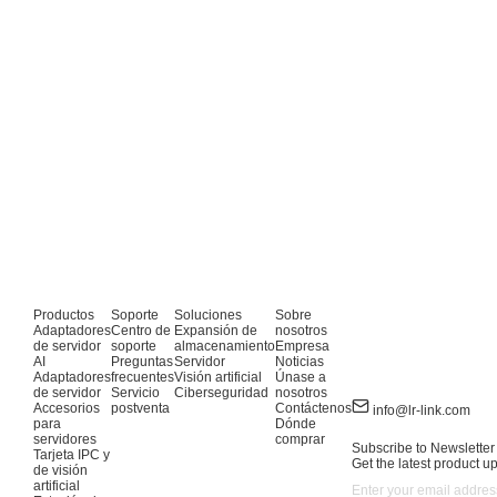
Productos
Soporte
Soluciones
Sobre
Adaptadores
Centro de
Expansión de
nosotros
de servidor
soporte
almacenamiento
Empresa
AI
Preguntas
Servidor
Noticias
Adaptadores
frecuentes
Visión artificial
Únase a
de servidor
Servicio
Ciberseguridad
nosotros
Accesorios
postventa
Contáctenos
info@lr-link.com
para
Dónde
servidores
comprar
Subscribe to Newsletter
Tarjeta IPC y
Get the latest product u
de visión
artificial