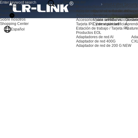
Productos
Sobre
Dinámica del
Inicio
Noticias
Soluciones
nosotros
producto
Productos
Soluciones
Soporte
Resour
Soporte
Smart Cyber Security | ¿Es esta la sensación de seguridad que buscas?
Adaptadores de servidor AI
Expansión de almacenami
Centro de sopo
Noticia
Resources
Adaptadores de servidor
Servidor
Preguntas frec
Video
Sobre nosotros
Accesorios para servidores
Visión artificial
Servicio postve
Glosari
Shopping Center
Tarjeta IPC y de visión artificial
Ciberseguridad
Aprend
Estación de trabajo / Tarjeta PC
Feature
Español
Productos EOL
Adaptadores de red AI
Ada
Adaptador de red 400G
CXL
Adaptador de red de 200 G
NEW