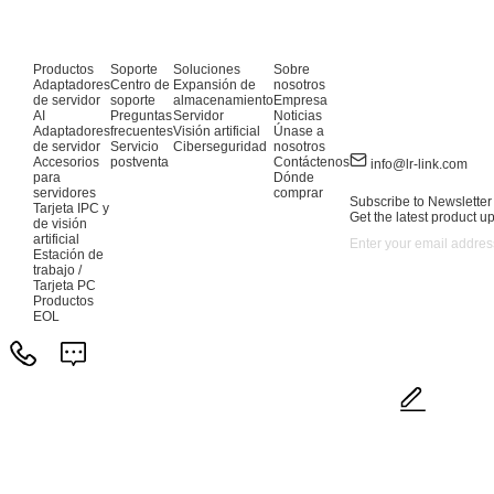
Productos
Soporte
Soluciones
Sobre
Adaptadores
Centro de
Expansión de
nosotros
de servidor
soporte
almacenamiento
Empresa
AI
Preguntas
Servidor
Noticias
Adaptadores
frecuentes
Visión artificial
Únase a
de servidor
Servicio
Ciberseguridad
nosotros
Accesorios
postventa
Contáctenos
info@lr-link.com
para
Dónde
servidores
comprar
Subscribe to Newsletter
Tarjeta IPC y
Get the latest product u
de visión
artificial
Estación de
trabajo /
Tarjeta PC
Productos
EOL