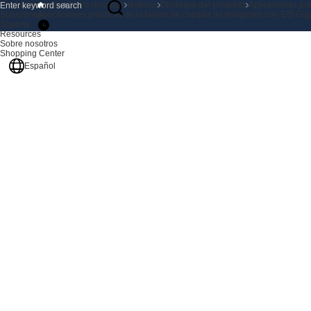
Productos
Inicio
Sobre nosotros
Noticias
Dinámica del producto
Aplicaciones prá
Soluciones
Aplicaciones prácticas de la tarjeta de captura de imágenes con E/S Gig
Soporte
Resources
Sobre nosotros
Shopping Center
Español