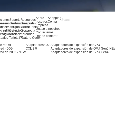
Sobre
Shopping
uciones
Soporte
Resources
nosotros
Center
e servidor AI
ansión de almacenamiento
Centro de soporte
Noticias
Empresa
e servidor
idor
Preguntas frecuentes
Video
Únase a nosotros
ra servidores
n artificial
Servicio postventa
Glosario
Contáctenos
 visión artificial
erseguridad
Aprender
Dónde comprar
abajo / Tarjeta PC
Feature Query
L
e red AI
Adaptadores CXL
Adaptadores de expansión de GPU
 red 400G
CXL 2.0
Adaptadores de expansión de GPU Gen5
NE
red de 200 G
NEW
Adaptadores de expansión de GPU Gen4