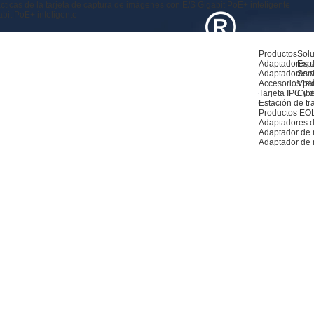
cticas de la tarjeta de captura de imágenes con E/S Gigabit PoE+ inteligente
abit PoE+ inteligente
Productos
Sol
Adaptadores d
Exp
Adaptadores d
Serv
Accesorios pa
Visió
Tarjeta IPC y de
Cib
Estación de tr
Productos EO
Adaptadores d
Adaptador de
Adaptador de 