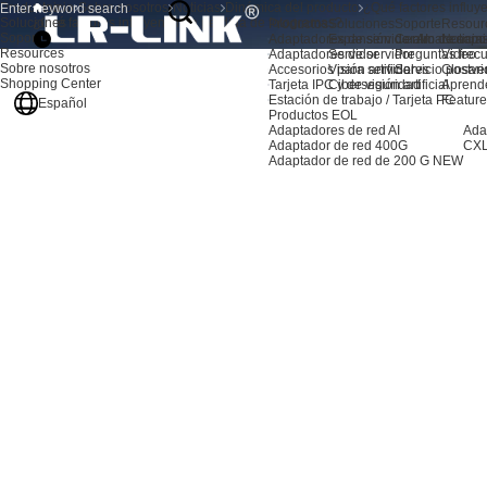
Productos
Inicio
Sobre nosotros
Noticias
Dinámica del producto
¿Qué factores influy
Soluciones
¿Qué factores influyen en la pérdida de fotogramas?
Productos
Soluciones
Soporte
Resour
Soporte
Adaptadores de servidor AI
Expansión de almacenami
Centro de sopo
Noticia
Resources
Adaptadores de servidor
Servidor
Preguntas frec
Video
Sobre nosotros
Accesorios para servidores
Visión artificial
Servicio postve
Glosari
Shopping Center
Tarjeta IPC y de visión artificial
Ciberseguridad
Aprend
Estación de trabajo / Tarjeta PC
Feature
Español
Productos EOL
Adaptadores de red AI
Ada
Adaptador de red 400G
CXL
Adaptador de red de 200 G
NEW