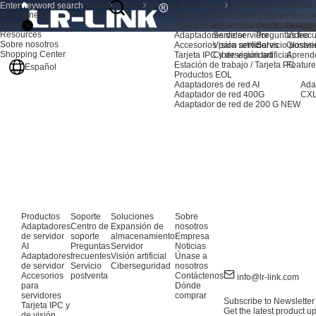
Productos
Inicio
Sobre nosotros
Noticias
Noticias de empresa
Notificaciones previas
Soluciones
Notificaciones previas al cambio
Productos
Soluciones
Soporte
Resour
Soporte
Adaptadores de servidor AI
Expansión de almacenami
Centro de sopo
Noticia
Resources
Adaptadores de servidor
Servidor
Preguntas frec
Video
Sobre nosotros
Accesorios para servidores
Visión artificial
Servicio postve
Glosari
Shopping Center
Tarjeta IPC y de visión artificial
Ciberseguridad
Aprend
Estación de trabajo / Tarjeta PC
Feature
Español
Productos EOL
Adaptadores de red AI
Ada
Adaptador de red 400G
CXL
Adaptador de red de 200 G
NEW
Productos
Soporte
Soluciones
Sobre
Adaptadores
Centro de
Expansión de
nosotros
de servidor
soporte
almacenamiento
Empresa
AI
Preguntas
Servidor
Noticias
Adaptadores
frecuentes
Visión artificial
Únase a
de servidor
Servicio
Ciberseguridad
nosotros
Accesorios
postventa
Contáctenos
info@lr-link.com
para
Dónde
servidores
comprar
Subscribe to Newsletter
Tarjeta IPC y
Get the latest product u
de visión