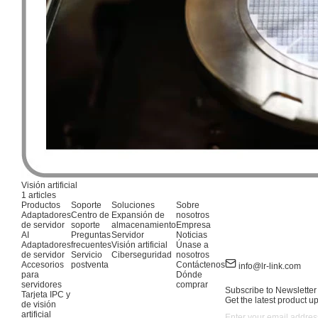
Visión artificial
1 articles
Productos
Soporte
Soluciones
Sobre
Adaptadores
Centro de
Expansión de
nosotros
de servidor
soporte
almacenamiento
Empresa
AI
Preguntas
Servidor
Noticias
Adaptadores
frecuentes
Visión artificial
Únase a
de servidor
Servicio
Ciberseguridad
nosotros
Accesorios
postventa
Contáctenos
info@lr-link.com
para
Dónde
servidores
comprar
Subscribe to Newsletter
Tarjeta IPC y
Get the latest product u
de visión
artificial