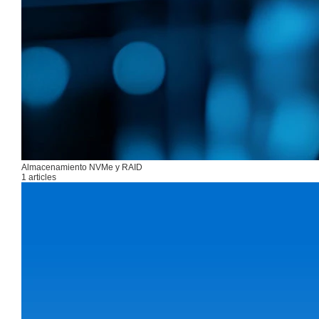
Almacenamiento NVMe y RAID
1 articles