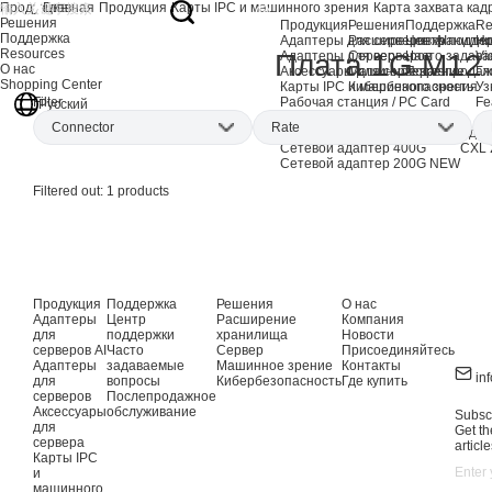
Продукция
Главная
Продукция
Карты IPC и машинного зрения
Карта захвата кад
Решения
Продукция
Решения
Поддержка
Re
Поддержка
Адаптеры для серверов AI
Расширение хранили
Центр подде
Но
Resources
Адаптеры для серверов
Сервер
Часто задав
Vi
Плата 1G M12
О нас
Аксессуары для сервера
Машинное зрение
Послепродаж
Гл
Shopping Center
Карты IPC и машинного зрения
Кибербезопасность
Уз
Рабочая станция / PC Card
Fe
Filter
Русский
Продукция EOL
Connector
Rate
Сетевые адаптеры AI
Адап
Сетевой адаптер 400G
CXL 
Сетевой адаптер 200G
NEW
M12
(1)
1Gbps
(1)
Filtered out:
1
products
Продукция
Поддержка
Решения
О нас
Адаптеры
Центр
Расширение
Компания
для
поддержки
хранилища
Новости
серверов AI
Часто
Сервер
Присоединяйтесь
Адаптеры
задаваемые
Машинное зрение
Контакты
in
для
вопросы
Кибербезопасность
Где купить
серверов
Послепродажное
Аксессуары
обслуживание
Subscr
для
Get th
сервера
article
Карты IPC
и
машинного