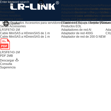
Productos
Soluciones
Productos
Soluciones
Soporte
Resour
Soporte
Adaptadores de servidor AI
Expansión de almacenami
Centro de sopo
Noticia
Resources
Adaptadores de servidor
Servidor
Preguntas frec
Video
Sobre nosotros
Accesorios para servidores
Visión artificial
Servicio postve
Glosari
Shopping Center
Tarjeta IPC y de visión artificial
Ciberseguridad
Aprend
Estación de trabajo / Tarjeta PC
Feature
Inicio
Productos
Accesorios para servidores
Cable de E/S para servidor y alma
Español
Productos EOL
Server Accessories
Adaptadores de red AI
Ada
LRSF8743-1M
Adaptador de red 400G
CXL
Cable MiniSAS a HDminiSAS de 1 m
Adaptador de red de 200 G
NEW
Cable MiniSAS a HDminiSAS de 1 m
LRSF8743-1M
PDF 2MB
Descargar
Consulta
Sugerencia