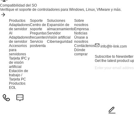
Compatibilidad del SO
Verifique el soporte de controladores para Windows, Linux, VMware y más.
Productos
Soporte
Soluciones
Sobre
Adaptadores
Centro de
Expansión de
nosotros
de servidor
soporte
almacenamiento
Empresa
AI
Preguntas
Servidor
Noticias
Adaptadores
frecuentes
Visión artificial
Únase a
de servidor
Servicio
Ciberseguridad
nosotros
Accesorios
postventa
Contáctenos
info@lr-link.com
para
Dónde
servidores
comprar
Subscribe to Newsletter
Tarjeta IPC y
Get the latest product u
de visión
artificial
Estación de
trabajo /
Tarjeta PC
Productos
EOL