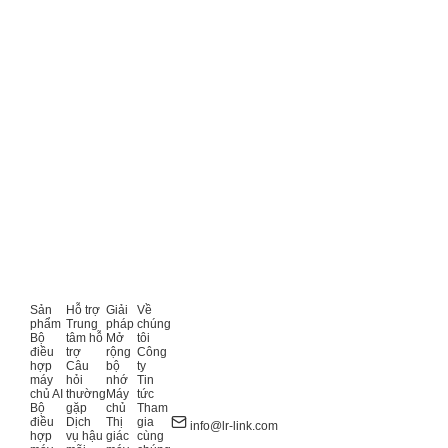
Sản
Hỗ trợ
Giải
Về
phẩm
Trung
pháp
chúng
Bộ
tâm hỗ
Mở
tôi
điều
trợ
rộng
Công
hợp
Câu
bộ
ty
máy
hỏi
nhớ
Tin
chủ AI
thường
Máy
tức
Bộ
gặp
chủ
Tham
điều
Dịch
Thị
gia
info@lr-link.com
hợp
vụ hậu
giác
cùng