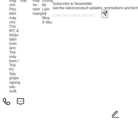
máy
mãi
máy
chúng
Subscribe to Newsletter
chủ
An
tôi
Get the latest product updates, promotions and tech 
Phụ
ninh
Liên
kiện
mạng
hệ
máy
Mua
chủ
ở đâu
Thẻ
IPC &
Nhận
diện
hình
ảnh
Thẻ
máy
trạm /
Thẻ
PC
Sản
phẩm
ngừng
sản
xuất