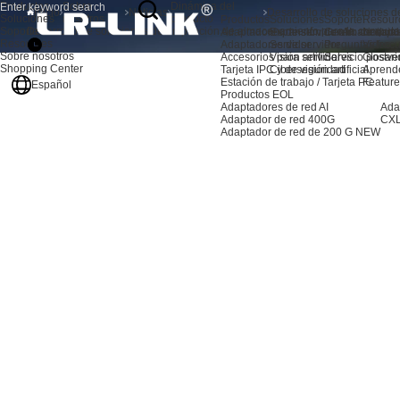
Productos
Sobre
Dinámica del
Inicio
Noticias
Soluciones
nosotros
producto
Productos
Soluciones
Soporte
Resour
Soporte
Desarrollo de soluciones de ampliación de almacenamiento para la computa
Adaptadores de servidor AI
Expansión de almacenami
Centro de sopo
Noticia
Resources
Adaptadores de servidor
Servidor
Preguntas frec
Video
Sobre nosotros
Accesorios para servidores
Visión artificial
Servicio postve
Glosari
Shopping Center
Tarjeta IPC y de visión artificial
Ciberseguridad
Aprend
Estación de trabajo / Tarjeta PC
Feature
Español
Productos EOL
Adaptadores de red AI
Ada
Adaptador de red 400G
CXL
Adaptador de red de 200 G
NEW