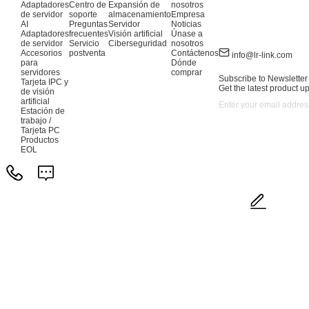
Adaptadores
Centro de
Expansión de
nosotros
de servidor
soporte
almacenamiento
Empresa
AI
Preguntas
Servidor
Noticias
Adaptadores
frecuentes
Visión artificial
Únase a
de servidor
Servicio
Ciberseguridad
nosotros
Accesorios
postventa
Contáctenos
info@lr-link.com
para
Dónde
servidores
comprar
Subscribe to Newsletter
Tarjeta IPC y
Get the latest product u
de visión
artificial
Estación de
trabajo /
Tarjeta PC
Productos
EOL