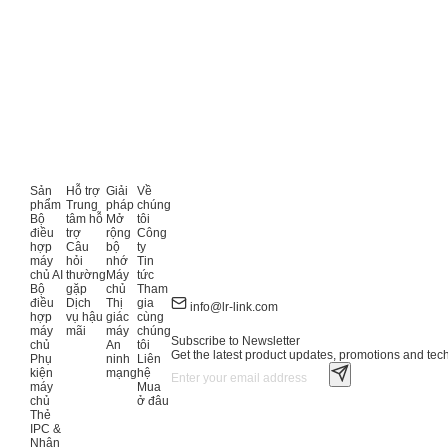
Sản
Hỗ trợ
Giải
Về
phẩm
Trung
pháp
chúng
Bộ
tâm hỗ
Mở
tôi
điều
trợ
rộng
Công
hợp
Câu
bộ
ty
máy
hỏi
nhớ
Tin
chủ AI
thường
Máy
tức
Bộ
gặp
chủ
Tham
điều
Dịch
Thị
gia
info@lr-link.com
hợp
vụ hậu
giác
cùng
máy
mãi
máy
chúng
Subscribe to Newsletter
chủ
An
tôi
Get the latest product updates, promotions and tech 
Phụ
ninh
Liên
kiện
mạng
hệ
máy
Mua
chủ
ở đâu
Thẻ
IPC &
Nhận