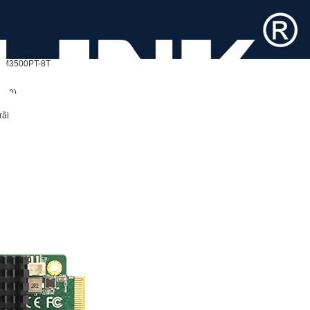
EM3500PT-8T
I350)
rãi