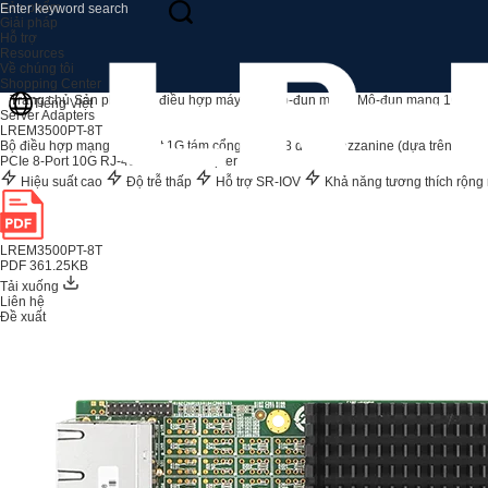
Sản phẩm
Giải pháp
Hỗ trợ
Resources
Về chúng tôi
Shopping Center
Trang chủ
Sản phẩm
Bộ điều hợp máy chủ
Mô-đun mạng
Mô-đun mạng 1G
LR
Tiếng Việt
Server Adapters
LREM3500PT-8T
Bộ điều hợp mạng Ethernet 1G tám cổng PCIe x8 dạng Mezzanine (dựa trên Intel 
PCIe 8-Port 10G RJ-45 Network Adapter
Hiệu suất cao
Độ trễ thấp
Hỗ trợ SR-IOV
Khả năng tương thích rộng 
LREM3500PT-8T
PDF 361.25KB
Tải xuống
Liên hệ
Đề xuất