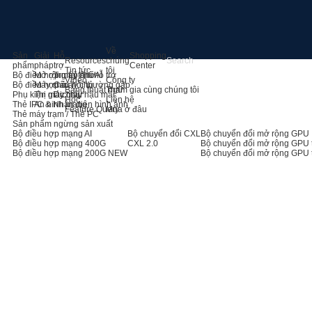
Về
Sản
Giải
Hỗ
Shopping
Resources
chúng
phẩm
pháp
trợ
Center
Tin tức
tôi
Bộ điều hợp máy chủ AI
Mở rộng bộ nhớ
Trung tâm hỗ trợ
Video
Công ty
Bộ điều hợp máy chủ
Máy chủ
Câu hỏi thường gặp
Bảng thuật ngữ
Tham gia cùng chúng tôi
Phụ kiện máy chủ
Thị giác máy
Dịch vụ hậu mãi
Học
Liên hệ
Thẻ IPC & Nhận diện hình ảnh
An ninh mạng
Feature Query
Mua ở đâu
Thẻ máy trạm / Thẻ PC
Sản phẩm ngừng sản xuất
Bộ điều hợp mạng AI
Bộ chuyển đổi CXL
Bộ chuyển đổi mở rộng GPU
Bộ điều hợp mạng 400G
CXL 2.0
Bộ chuyển đổi mở rộng GPU 
Bộ điều hợp mạng 200G
NEW
Bộ chuyển đổi mở rộng GPU 