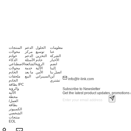
معلومات
الحلول
الدعم
المنتجات
عنا
توسيع
مركز
محولات
الشركة
التخزين
الدعم
خوادم
الأخبار
خادم
الأسئلة
الذكاء
انضم
الرؤية
الشائعة
الاصطناعي
إلينا
الآلية
خدمة
محولات
اتصل بنا
الأمن
ما بعد
الخادم
أين
السيبراني
البيع
ملحقات
info@lr-link.com
تشتري
الخادم
بطاقة IPC
والرؤية
Subscribe to Newsletter
الآلية
Get the latest product updates, promotions a
محطة
العمل/
بطاقة
الكمبيوتر
الشخصي
منتجات
EOL