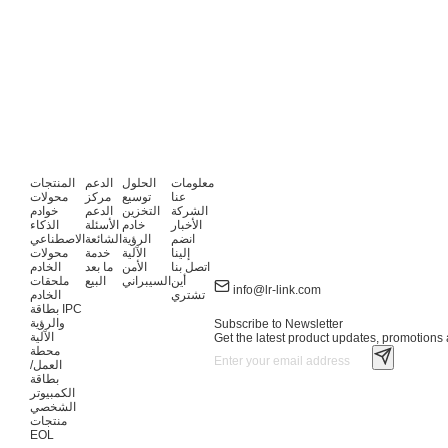
معلومات
الحلول
الدعم
المنتجات
عنا
توسيع
مركز
محولات
الشركة
التخزين
الدعم
خوادم
الأخبار
خادم
الأسئلة
الذكاء
انضم
الرؤية
الشائعة
الاصطناعي
إلينا
الآلية
خدمة
محولات
اتصل بنا
الأمن
ما بعد
الخادم
أين
السيبراني
البيع
ملحقات
info@lr-link.com
تشتري
الخادم
بطاقة IPC
والرؤية
Subscribe to Newsletter
الآلية
Get the latest product updates, promotions a
محطة
العمل/
بطاقة
الكمبيوتر
الشخصي
منتجات
EOL