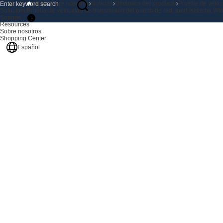
Productos
Inicio
Sobre nosotros
Noticias
Dinámica del producto
Prueba de veloci
Soluciones
Prueba de velocidad de transmisión del puerto de red: iperf (sistema W
Soporte
Resources
Sobre nosotros
Shopping Center
Español