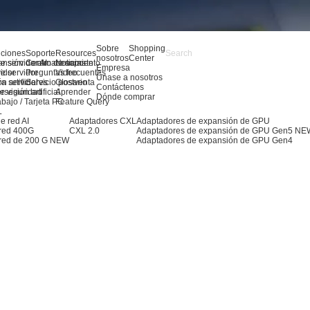
Sobre
Shopping
uciones
Soporte
Resources
nosotros
Center
e servidor AI
ansión de almacenamiento
Centro de soporte
Noticias
Empresa
e servidor
idor
Preguntas frecuentes
Video
Únase a nosotros
ra servidores
n artificial
Servicio postventa
Glosario
Contáctenos
 visión artificial
erseguridad
Aprender
Dónde comprar
abajo / Tarjeta PC
Feature Query
L
e red AI
Adaptadores CXL
Adaptadores de expansión de GPU
 red 400G
CXL 2.0
Adaptadores de expansión de GPU Gen5
NE
red de 200 G
NEW
Adaptadores de expansión de GPU Gen4