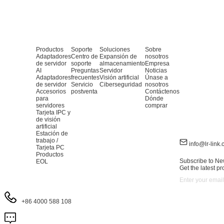
Productos
Soporte
Soluciones
Sobre
Adaptadores
Centro de
Expansión de
nosotros
de servidor
soporte
almacenamiento
Empresa
AI
Preguntas
Servidor
Noticias
Adaptadores
frecuentes
Visión artificial
Únase a
de servidor
Servicio
Ciberseguridad
nosotros
Accesorios
postventa
Contáctenos
para
Dónde
servidores
comprar
Tarjeta IPC y
de visión
artificial
Estación de
trabajo /
info@lr-link
Tarjeta PC
Productos
Subscribe to Ne
EOL
Get the latest p
+86 4000 588 108