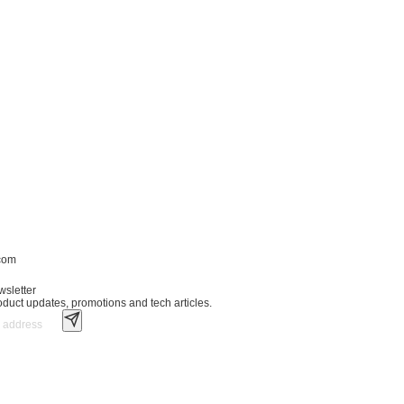
.com
wsletter
roduct updates, promotions and tech articles.