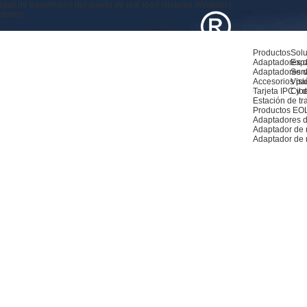
dad de transmisión del puerto de red: iperf (sistema Windows)
indows)
Productos
Sol
Adaptadores d
Exp
Adaptadores d
Serv
Accesorios pa
Visió
Tarjeta IPC y de
Cib
Estación de tr
Productos EO
Adaptadores d
Adaptador de
Adaptador de 