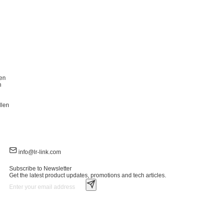
en
n
llen
info@lr-link.com
Subscribe to Newsletter
Get the latest product updates, promotions and tech articles.