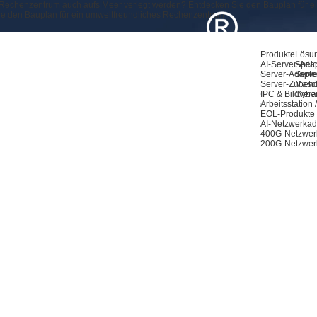
Rechenzentrum auch aufs Meer verlegt werden? Entdecken Sie den Bauplan für e
e den Bauplan für ein umweltfreundliches Rechenzentrum
Produkte
Lösu
AI-Server-Ada
Speic
Server-Adapte
Serve
Server-Zubeh
Masch
IPC & Bildvera
Cyber
Arbeitsstation
EOL-Produkte
AI-Netzwerkad
400G-Netzwer
200G-Netzwer