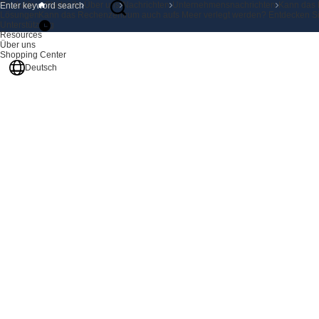
Produkte
Startseite
Über uns
Nachrichten
Unternehmensnachrichten
Kann das 
Lösungen
Kann das Rechenzentrum auch aufs Meer verlegt werden? Entdecken Si
Unterstützung
Resources
Über uns
Shopping Center
Deutsch