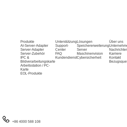
Produkte
Unterstützung
Lösungen
Über uns
AI-Server-Adapter
Support-
Speichererweiterung
Unternehm
Server-Adapter
Center
Server
Nachrichte
Server-Zubehör
FAQ
Maschinenvision
Karriere
IPC &
Kundendienst
Cybersicherheit
Kontakt
Bildverarbeitungskarte
Bezugsque
Arbeitsstation / PC-
Karte
EOL-Produkte
+86 4000 588 108