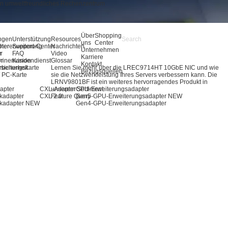
in umweltfreundliches Rechenzentrum
Über
Shopping
ngen
Unterstützung
Resources
uns
Center
pter
hererweiterung
Support-Center
Nachrichten
Unternehmen
r
r
FAQ
Video
Karriere
ör
inenvision
Kundendienst
Glossar
Kontakt
rbeitungskarte
sicherheit
Lernen Sie mehr über die LREC9714HT 10GbE NIC und wie
Bezugsquellen
 / PC-Karte
sie die Netzwerkleistung Ihres Servers verbessern kann. Die
LRNV9801BF ist ein weiteres hervorragendes Produkt in
apter
CXL-Adapter
unserem Sortiment.
GPU-Erweiterungsadapter
kadapter
CXL 2.0
Feature Query
Gen5-GPU-Erweiterungsadapter
NEW
kadapter
NEW
Gen4-GPU-Erweiterungsadapter