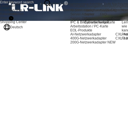
Produkte
Über
Startseite
Nachrichten
Unternehmensnachrichten
Lösungen
uns
Produkte
Lösungen
Unterstützung
Res
Unterstützung
Gute Nachrichten! Die LR-LINK-Netzwerkkarten wurden von NFS-China hinsich
AI-Server-Adapter
Speichererweiterung
Support-Center
Nac
Resources
zertifiziert.
Server-Adapter
Server
FAQ
Vid
Über uns
Server-Zubehör
Maschinenvision
Kundendienst
Glo
Shopping Center
IPC & Bildverarbeitungskarte
Cybersicherheit
Ler
Arbeitsstation / PC-Karte
wie
Deutsch
EOL-Produkte
kan
AI-Netzwerkadapter
CXL-Ad
Pro
400G-Netzwerkadapter
CXL 2.0
Fea
200G-Netzwerkadapter
NEW