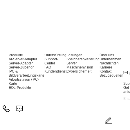
Produkte
Unterstützung
Lösungen
Über uns
AI-Server-Adapter
Support-
Speichererweiterung
Unternehmen
Server-Adapter
Center
Server
Nachrichten
Server-Zubehör
FAQ
Maschinenvision
Karriere
IPC &
Kundendienst
Cybersicherheit
Kontakt
Bildverarbeitungskarte
Bezugsquellen
Arbeitsstation / PC-
Karte
Subs
EOL-Produkte
Get 
arti