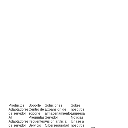
Productos
Soporte
Soluciones
Sobre
Adaptadores
Centro de
Expansión de
nosotros
de servidor
soporte
almacenamiento
Empresa
AI
Preguntas
Servidor
Noticias
Adaptadores
frecuentes
Visión artificial
Únase a
de servidor
Servicio
Ciberseguridad
nosotros