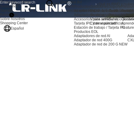
Productos
Sobre
Dinámica del
Inicio
Noticias
Soluciones
nosotros
producto
Productos
Soluciones
Soporte
Resour
Soporte
¿Qué es RAID y cuáles son las diferencias entre RAID 0, 1, 5, 6, 10, 50 y 60?
Adaptadores de servidor AI
Expansión de almacenami
Centro de sopo
Noticia
Resources
Adaptadores de servidor
Servidor
Preguntas frec
Video
Sobre nosotros
Accesorios para servidores
Visión artificial
Servicio postve
Glosari
Shopping Center
Tarjeta IPC y de visión artificial
Ciberseguridad
Aprend
Estación de trabajo / Tarjeta PC
Feature
Español
Productos EOL
Adaptadores de red AI
Ada
Adaptador de red 400G
CXL
Adaptador de red de 200 G
NEW