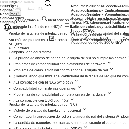
Productos
FAQs
Soluciones
Productos
Soluciones
Soporte
Resour
Soporte
Adaptadores de servidor AI
Expansión de almacenami
Centro de sopo
Noticia
Search
Resources
Adaptadores de servidor
Servidor
Preguntas frec
Video
Sobre nosotros
Accesorios para servidores
Visión artificial
Servicio postve
Glosari
All Questions
40
Identificación de la NIC
5
Comunicación de la ta
Shopping Center
Tarjeta IPC y de visión artificial
Ciberseguridad
Aprend
Estación de trabajo / Tarjeta PC
Feature
la tarjeta de interfaz de red (NIC)
5
Parámetros de la tarjeta de interfaz d
Español
Productos EOL
Prueba de la tarjeta de interfaz de red (NIC)
15
Compatibilidad del siste
Adaptadores de red AI
Ada
Adaptador de red 400G
CXL
Solución de problemas
0
Compatibilidad
0
Comparación de product
Adaptador de red de 200 G
NEW
All Questions
40 questions
Compatibilidad del sistema
La prueba de ancho de banda de la tarjeta de red no cumple las normas
Problemas de compatibilidad con plataformas de hardware
Problema de compilación del controlador de la tarjeta de red
¿Todavía tengo que instalar el controlador de la tarjeta de red que he c
¿Es compatible con el NAS Synology?
Compatibilidad con sistemas operativos
Problemas de compatibilidad con plataformas de hardware
¿Es compatible con ESXI 6.X / 7.X?
Prueba de la tarjeta de interfaz de red (NIC)
Método de ensayo de tarjeta unidireccional
Cómo hacer la agregación de red en la tarjeta de red del sistema Windo
La pérdida de paquetes o de tramas se produce cuando el puerto de red 
¿Es compatible la tarjeta de red con DPDK?