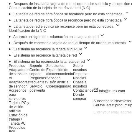
Después de instalar la tarjeta de red, el ordenador se inicia y la conexión 
Comunicación de la tarjeta de interfaz de red (NIC)
La tarjeta de red de fibra óptica se reconoce pero no está conectada.
La tarjeta de red de fibra óptica la reconoce pero no está conectada
La tarjeta de red eléctrica se reconoce pero no está conectada.
Identificación de la NIC
Aparece un signo de exclamación en la tarjeta de red
Después de conectar la tarjeta de red, el tiempo de arranque aumenta.
El sistema no reconoce la tarjeta Mini PCIe
El sistema no reconoce la tarjeta de red
El sistema no ha reconocido la tarjeta de red
Productos
Soporte
Soluciones
Sobre
Adaptadores
Centro de
Expansión de
nosotros
de servidor
soporte
almacenamiento
Empresa
AI
Preguntas
Servidor
Noticias
Adaptadores
frecuentes
Visión artificial
Únase a
de servidor
Servicio
Ciberseguridad
nosotros
Accesorios
postventa
Contáctenos
info@lr-link.com
para
Dónde
servidores
comprar
Subscribe to Newsletter
Tarjeta IPC y
Get the latest product u
de visión
artificial
Estación de
trabajo /
Tarjeta PC
Productos
EOL