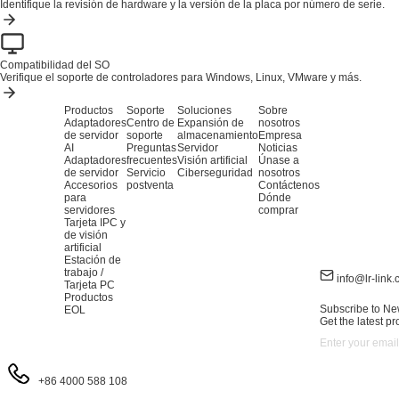
Identifique la revisión de hardware y la versión de la placa por número de serie.
Compatibilidad del SO
Verifique el soporte de controladores para Windows, Linux, VMware y más.
Productos
Soporte
Soluciones
Sobre
Adaptadores
Centro de
Expansión de
nosotros
de servidor
soporte
almacenamiento
Empresa
AI
Preguntas
Servidor
Noticias
Adaptadores
frecuentes
Visión artificial
Únase a
de servidor
Servicio
Ciberseguridad
nosotros
Accesorios
postventa
Contáctenos
para
Dónde
servidores
comprar
Tarjeta IPC y
de visión
artificial
Estación de
trabajo /
info@lr-link
Tarjeta PC
Productos
Subscribe to Ne
EOL
Get the latest p
+86 4000 588 108