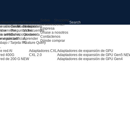
Sobre
Shopping
uciones
Soporte
Resources
nosotros
Center
e servidor AI
ansión de almacenamiento
Centro de soporte
Noticias
Empresa
e servidor
idor
Preguntas frecuentes
Video
Únase a nosotros
ra servidores
n artificial
Servicio postventa
Glosario
Contáctenos
 visión artificial
erseguridad
Aprender
Dónde comprar
abajo / Tarjeta PC
Feature Query
L
e red AI
Adaptadores CXL
Adaptadores de expansión de GPU
 red 400G
CXL 2.0
Adaptadores de expansión de GPU Gen5
NE
red de 200 G
NEW
Adaptadores de expansión de GPU Gen4