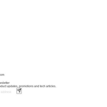
.com
wsletter
roduct updates, promotions and tech articles.