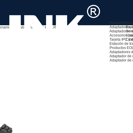
Productos
Sol
Adaptadores d
Exp
cenamiento
Cables MiniSAS HD
LRSF4343-1M
Adaptadores d
Serv
Accesorios pa
Visió
Tarjeta IPC y de
Cib
Estación de tr
Productos EO
Adaptadores d
Adaptador de
Adaptador de 