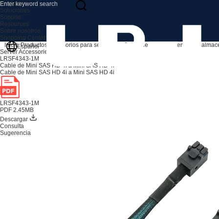
Productos
Soluciones
Soporte
Resources
Sobre nosotros
Shopping Center
Inicio
Productos
Accesorios para servidores
Cable de E/S para servidor y alma
Español
Server Accessories
LRSF4343-1M
Cable de Mini SAS HD 4i a Mini SAS HD 4i
Cable de Mini SAS HD 4i a Mini SAS HD 4i
LRSF4343-1M
PDF 2.45MB
Descargar
Consulta
Sugerencia