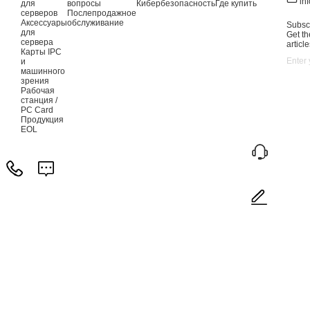
in
для
вопросы
Кибербезопасность
Где купить
серверов
Послепродажное
Аксессуары
обслуживание
Subscr
для
Get th
сервера
article
Карты IPC
и
машинного
зрения
Рабочая
станция /
PC Card
Продукция
EOL