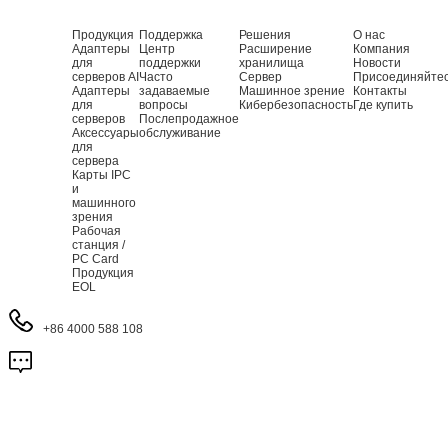
Продукция
Поддержка
Решения
О нас
Адаптеры
Центр
Расширение
Компания
для
поддержки
хранилища
Новости
серверов AI
Часто
Сервер
Присоединяйте
Адаптеры
задаваемые
Машинное зрение
Контакты
для
вопросы
Кибербезопасность
Где купить
серверов
Послепродажное
Аксессуары
обслуживание
для
сервера
Карты IPC
и
машинного
зрения
Рабочая
станция /
PC Card
Продукция
EOL
+86 4000 588 108