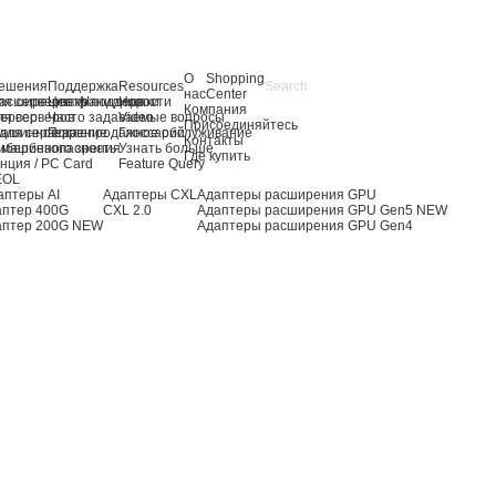
О
Shopping
ешения
Поддержка
Resources
нас
Center
я серверов AI
асширение хранилища
Центр поддержки
Новости
Компания
ля серверов
ервер
Часто задаваемые вопросы
Video
Присоединяйтесь
для сервера
ашинное зрение
Послепродажное обслуживание
Глоссарий
Контакты
 машинного зрения
ибербезопасность
Узнать больше
Где купить
нция / PC Card
Feature Query
EOL
аптеры AI
Адаптеры CXL
Адаптеры расширения GPU
аптер 400G
CXL 2.0
Адаптеры расширения GPU Gen5
NEW
аптер 200G
NEW
Адаптеры расширения GPU Gen4