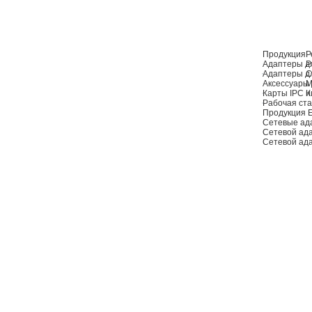
Продукция
Р
Адаптеры дл
Р
Адаптеры д
С
Аксессуары 
М
Карты IPC и
К
Рабочая ста
Продукция 
Сетевые ад
Сетевой ад
Сетевой ад