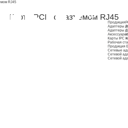
емом RJ45
Карта PCIe с разъемом RJ45
Продукция
Р
Адаптеры дл
Р
Адаптеры д
С
Аксессуары 
М
Карты IPC и
К
Рабочая ста
Продукция 
Сетевые ад
Сетевой ад
Сетевой ад