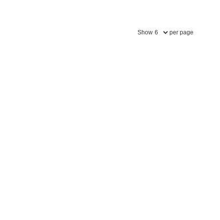
Show
per page