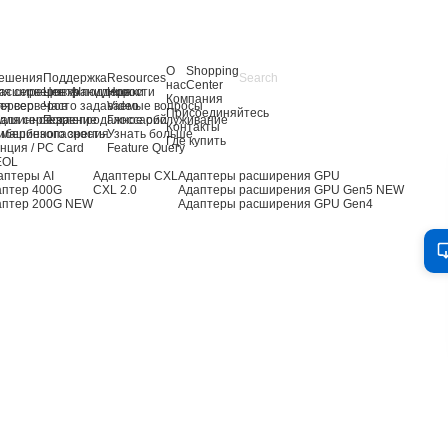
О
Shopping
ешения
Поддержка
Resources
нас
Center
я серверов AI
асширение хранилища
Центр поддержки
Новости
Компания
ля серверов
ервер
Часто задаваемые вопросы
Video
Присоединяйтесь
для сервера
ашинное зрение
Послепродажное обслуживание
Глоссарий
Контакты
 машинного зрения
ибербезопасность
Узнать больше
Где купить
нция / PC Card
Feature Query
EOL
аптеры AI
Адаптеры CXL
Адаптеры расширения GPU
аптер 400G
CXL 2.0
Адаптеры расширения GPU Gen5
NEW
аптер 200G
NEW
Адаптеры расширения GPU Gen4