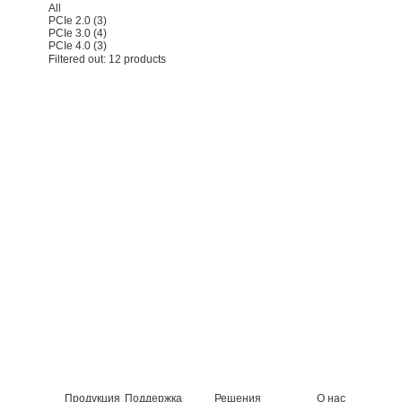
All
PCIe 2.0
(3)
PCIe 3.0
(4)
PCIe 4.0
(3)
Filtered out:
12
products
Продукция
Поддержка
Решения
О нас