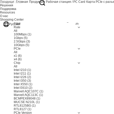
Продукция
Главная
Продукция
Рабочая станция / PC Card
Карта PCIe с разъ
Решения
Поддержка
Resources
О нас
Shopping Center
Filter
Resetting
Русский
Rate
All
100Mbps
(1)
1Gbps
(5)
2.5Gbps
(3)
10Gbps
(5)
PCle
All
x1
(6)
x4
(6)
Chip
All
Intel I210
(1)
Intel I211
(1)
Intel I226
(2)
Intel I350
(3)
Intel X550
(1)
Intel E610
(2)
Marvell AQC107C
(1)
Marvell AQC113C
(1)
BCMPEX89048
(1)
MUCSE N210L
(1)
RTL8125BG
(1)
RTL8127
(1)
PCIe Version