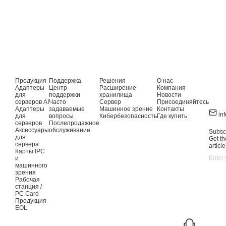
Продукция
Поддержка
Решения
О нас
Адаптеры
Центр
Расширение
Компания
для
поддержки
хранилища
Новости
серверов AI
Часто
Сервер
Присоединяйтесь
Адаптеры
задаваемые
Машинное зрение
Контакты
in
для
вопросы
Кибербезопасность
Где купить
серверов
Послепродажное
Аксессуары
обслуживание
Subscr
для
Get th
сервера
article
Карты IPC
и
машинного
зрения
Рабочая
станция /
PC Card
Продукция
EOL