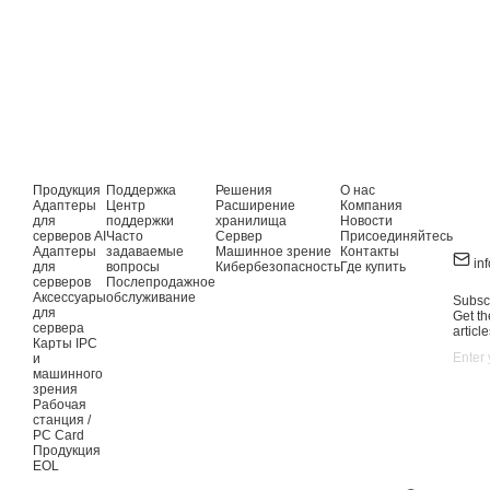
Продукция
Поддержка
Решения
О нас
Адаптеры
Центр
Расширение
Компания
для
поддержки
хранилища
Новости
серверов AI
Часто
Сервер
Присоединяйтесь
Адаптеры
задаваемые
Машинное зрение
Контакты
in
для
вопросы
Кибербезопасность
Где купить
серверов
Послепродажное
Аксессуары
обслуживание
Subscr
для
Get th
сервера
article
Карты IPC
и
машинного
зрения
Рабочая
станция /
PC Card
Продукция
EOL