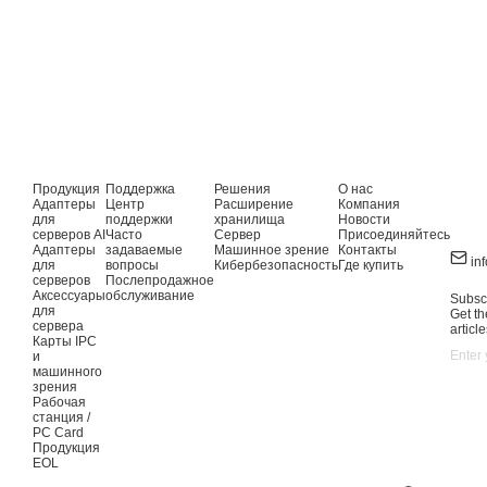
Продукция
Поддержка
Решения
О нас
Адаптеры
Центр
Расширение
Компания
для
поддержки
хранилища
Новости
серверов AI
Часто
Сервер
Присоединяйтесь
Адаптеры
задаваемые
Машинное зрение
Контакты
in
для
вопросы
Кибербезопасность
Где купить
серверов
Послепродажное
Аксессуары
обслуживание
Subscr
для
Get th
сервера
article
Карты IPC
и
машинного
зрения
Рабочая
станция /
PC Card
Продукция
EOL