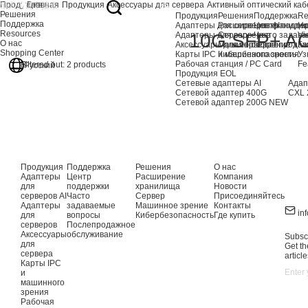
Продукция
Главная
Продукция
Аксессуары для сервера
Активный оптический каб
Решения
Продукция
Решения
Поддержка
Re
Поддержка
Адаптеры для серверов AI
Расширение хранили
Центр подде
Но
Resources
Адаптеры для серверов
Сервер
Часто задав
Vi
10G SFP+ A
О нас
Аксессуары для сервера
Машинное зрение
Послепродаж
Гл
Shopping Center
Карты IPC и машинного зрения
Кибербезопасность
Уз
Рабочая станция / PC Card
Fe
Filtered out:
2
products
Русский
Продукция EOL
Сетевые адаптеры AI
Адап
Сетевой адаптер 400G
CXL 
Сетевой адаптер 200G
NEW
Продукция
Поддержка
Решения
О нас
Адаптеры
Центр
Расширение
Компания
для
поддержки
хранилища
Новости
серверов AI
Часто
Сервер
Присоединяйтесь
Адаптеры
задаваемые
Машинное зрение
Контакты
in
для
вопросы
Кибербезопасность
Где купить
серверов
Послепродажное
Аксессуары
обслуживание
Subscr
для
Get th
сервера
article
Карты IPC
и
машинного
зрения
Рабочая