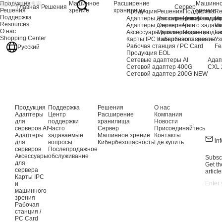
Продукция
Машинное
Расширение
Машинн
Главная
Решения
Сервер
Решения
зрение
хранилища
зрение
Продукция
Решения
Поддержка
Re
Поддержка
Адаптеры для серверов AI
Расширение хранили
Центр подде
Но
Resources
Адаптеры для серверов
Сервер
Часто задав
Vi
О нас
Аксессуары для сервера
Машинное зрение
Послепродаж
Гл
Shopping Center
Карты IPC и машинного зрения
Кибербезопасность
Уз
Рабочая станция / PC Card
Fe
Русский
Продукция EOL
Сетевые адаптеры AI
Адап
Сетевой адаптер 400G
CXL 
Сетевой адаптер 200G
NEW
Продукция
Поддержка
Решения
О нас
Адаптеры
Центр
Расширение
Компания
для
поддержки
хранилища
Новости
серверов AI
Часто
Сервер
Присоединяйтесь
Адаптеры
задаваемые
Машинное зрение
Контакты
in
для
вопросы
Кибербезопасность
Где купить
серверов
Послепродажное
Аксессуары
обслуживание
Subscr
для
Get th
сервера
article
Карты IPC
и
машинного
зрения
Рабочая
станция /
PC Card