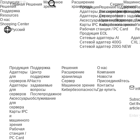
Продукция
Машинное
Расширение
Машинн
Главная
Решения
Сервер
Решения
зрение
хранилища
зрение
Продукция
Решения
Поддержка
Re
Поддержка
Адаптеры для серверов AI
Расширение хранили
Центр подде
Но
Resources
Адаптеры для серверов
Сервер
Часто задав
Vi
О нас
Аксессуары для сервера
Машинное зрение
Послепродаж
Гл
Shopping Center
Карты IPC и машинного зрения
Кибербезопасность
Уз
Рабочая станция / PC Card
Fe
Русский
Продукция EOL
Сетевые адаптеры AI
Адап
Сетевой адаптер 400G
CXL 
Сетевой адаптер 200G
NEW
Продукция
Поддержка
Решения
О нас
Адаптеры
Центр
Расширение
Компания
для
поддержки
хранилища
Новости
серверов AI
Часто
Сервер
Присоединяйтесь
Адаптеры
задаваемые
Машинное зрение
Контакты
in
для
вопросы
Кибербезопасность
Где купить
серверов
Послепродажное
Аксессуары
обслуживание
Subscr
для
Get th
сервера
article
Карты IPC
и
машинного
зрения
Рабочая
станция /
PC Card