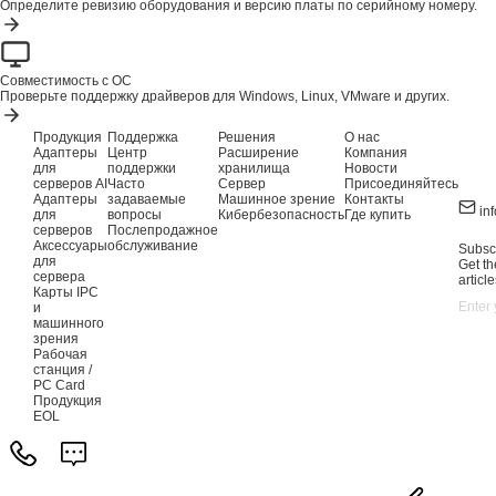
Определите ревизию оборудования и версию платы по серийному номеру.
Совместимость с ОС
Проверьте поддержку драйверов для Windows, Linux, VMware и других.
Продукция
Поддержка
Решения
О нас
Адаптеры
Центр
Расширение
Компания
для
поддержки
хранилища
Новости
серверов AI
Часто
Сервер
Присоединяйтесь
Адаптеры
задаваемые
Машинное зрение
Контакты
in
для
вопросы
Кибербезопасность
Где купить
серверов
Послепродажное
Аксессуары
обслуживание
Subscr
для
Get th
сервера
article
Карты IPC
и
машинного
зрения
Рабочая
станция /
PC Card
Продукция
EOL