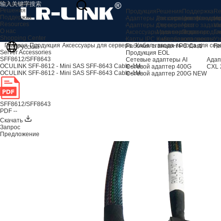
Продукция
Решения
Продукция
Решения
Поддержка
Re
Поддержка
Адаптеры для серверов AI
Расширение хранили
Центр подде
Но
Resources
Адаптеры для серверов
Сервер
Часто задав
Vi
О нас
Аксессуары для сервера
Машинное зрение
Послепродаж
Гл
Shopping Center
Карты IPC и машинного зрения
Кибербезопасность
Уз
Главная
Продукция
Аксессуары для сервера
Кабель ввода-вывода для сер
Рабочая станция / PC Card
Fe
Русский
Server Accessories
Продукция EOL
SFF8612/SFF8643
Сетевые адаптеры AI
Адап
OCULINK SFF-8612 - Mini SAS SFF-8643 Cable-1M
Сетевой адаптер 400G
CXL 
OCULINK SFF-8612 - Mini SAS SFF-8643 Cable-1M
Сетевой адаптер 200G
NEW
SFF8612/SFF8643
PDF --
Скачать
Запрос
Предложение