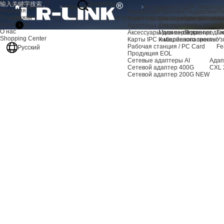
Продукция
О
Динамика
Главная
Новости
Решения
нас
продукта
Продукция
Решения
Поддержка
Re
Поддержка
Интерфейс CDFP: секретное оружие для высокоскоростной передачи д
Адаптеры для серверов AI
Расширение хранили
Центр подде
Но
Resources
Адаптеры для серверов
Сервер
Часто задав
Vi
О нас
Аксессуары для сервера
Машинное зрение
Послепродаж
Гл
Shopping Center
Карты IPC и машинного зрения
Кибербезопасность
Уз
Рабочая станция / PC Card
Fe
Русский
Продукция EOL
Сетевые адаптеры AI
Адап
Сетевой адаптер 400G
CXL 
Сетевой адаптер 200G
NEW