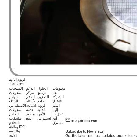
الرؤية الآلية
1 articles
معلومات
الحلول
الدعم
المنتجات
عنا
توسيع
مركز
محولات
الشركة
التخزين
الدعم
خوادم
الأخبار
خادم
الأسئلة
الذكاء
انضم
الرؤية
الشائعة
الاصطناعي
إلينا
الآلية
خدمة
محولات
اتصل بنا
الأمن
ما بعد
الخادم
أين
السيبراني
البيع
ملحقات
info@lr-link.com
تشتري
الخادم
بطاقة IPC
والرؤية
Subscribe to Newsletter
الآلية
Get the latest product updates, promotions a