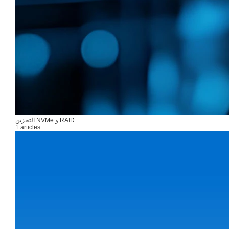
التخزين NVMe و RAID
1 articles