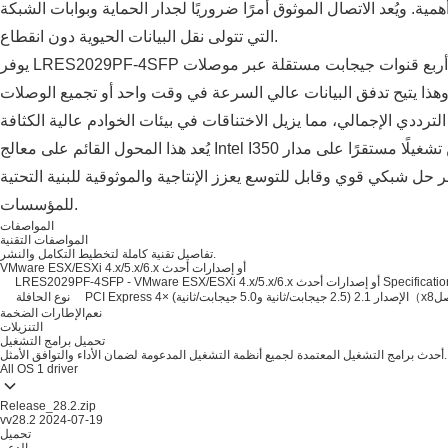
ة. ويُعد الاتصال الموثوق أمرًا ضروريًا لجدار الحماية وبوابات الشبكة
التي تتولى نقل البيانات الحيوية دون انقطاع.
يوفر LRES2029PF-4SFP أربع قنوات جيجابت مستقلة عبر موصلات SFP، تدعم سرعة 1000 ميجابت في الثانية
وهذا يتيح تدفق البيانات عالي السرعة في وقت واحد أو تجميع الوصلات
يُعد هذا المحول القائم على معالج Intel I350 مثاليًّا لمراكز البيانات والأتمتة الصناعية، ويضمن تشغيلًا مستقرًا على مدار
 حل شبكي قوي وقابل للتوسع يعزز الإنتاجية والموثوقية للبنية التحتية
للمؤسسات.
المواصفات
المواصفات التقنية
تفاصيل تقنية كاملة لتخطيط التكامل والنشر.
VMware ESX/ESXi 4.x/5.x/6.x أو إصدارات أحدث
LRES2029PF-4SFP - VMware ESX/ESXi  أو إصدارات أحدث Specifications
جيجابت/ثانية) ×4（x8الموصل
نوع الحافلة
نعم
الإطارات الضخمة
التنزيلات
تحميل برامج التشغيل
أحدث برامج التشغيل المعتمدة لجميع أنظمة التشغيل المدعومة لضمان الأداء والتوافق الأمثل.
All OS
1 driver
Release_28.2.zip
vv28.2
2024-07-19
تحميل