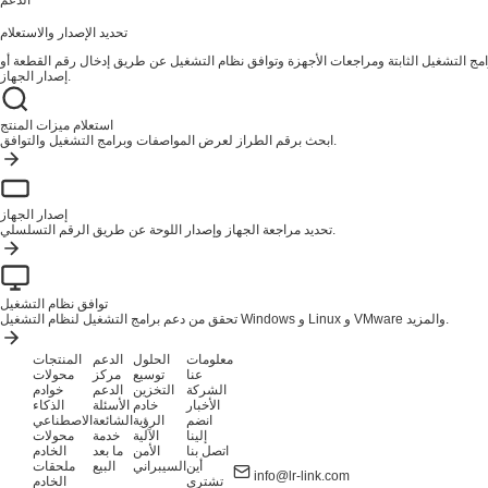
الدعم
تحديد الإصدار والاستعلام
ج التشغيل الثابتة ومراجعات الأجهزة وتوافق نظام التشغيل عن طريق إدخال رقم القطعة أو
إصدار الجهاز.
استعلام ميزات المنتج
ابحث برقم الطراز لعرض المواصفات وبرامج التشغيل والتوافق.
إصدار الجهاز
تحديد مراجعة الجهاز وإصدار اللوحة عن طريق الرقم التسلسلي.
توافق نظام التشغيل
تحقق من دعم برامج التشغيل لنظام التشغيل Windows و Linux و VMware والمزيد.
معلومات
الحلول
الدعم
المنتجات
عنا
توسيع
مركز
محولات
الشركة
التخزين
الدعم
خوادم
الأخبار
خادم
الأسئلة
الذكاء
انضم
الرؤية
الشائعة
الاصطناعي
إلينا
الآلية
خدمة
محولات
اتصل بنا
الأمن
ما بعد
الخادم
أين
السيبراني
البيع
ملحقات
info@lr-link.com
تشتري
الخادم