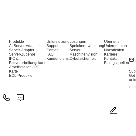
Produkte
Unterstützung
Lösungen
Über uns
AI-Server-Adapter
Support-
Speichererweiterung
Unternehmen
Server-Adapter
Center
Server
Nachrichten
Server-Zubehör
FAQ
Maschinenvision
Karriere
IPC &
Kundendienst
Cybersicherheit
Kontakt
Bildverarbeitungskarte
Bezugsquellen
Arbeitsstation / PC-
Karte
Subs
EOL-Produkte
Get 
arti