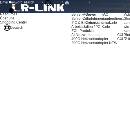
Produkte
Startseite
Über uns
Nachrichten
Produktdynamik
Einführung und Anwendun
Lösungen
Einführung und Anwendungen von WOL (Teil 2): Funktionale Umsetzung
Produkte
Lösungen
Unterstützung
Res
Unterstützung
AI-Server-Adapter
Speichererweiterung
Support-Center
Nac
Resources
Server-Adapter
Server
FAQ
Vid
Über uns
Server-Zubehör
Maschinenvision
Kundendienst
Glo
Shopping Center
IPC & Bildverarbeitungskarte
Cybersicherheit
Ler
Arbeitsstation / PC-Karte
wie
Deutsch
EOL-Produkte
kan
AI-Netzwerkadapter
CXL-Ad
Pro
400G-Netzwerkadapter
CXL 2.0
Fea
200G-Netzwerkadapter
NEW