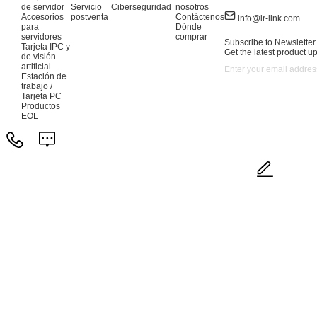
de servidor
Servicio
Ciberseguridad
nosotros
Accesorios
postventa
Contáctenos
info@lr-link.com
para
Dónde
servidores
comprar
Subscribe to Newsletter
Tarjeta IPC y
Get the latest product u
de visión
artificial
Estación de
trabajo /
Tarjeta PC
Productos
EOL