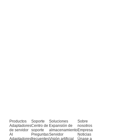
Productos
Soporte
Soluciones
Sobre
Adaptadores
Centro de
Expansión de
nosotros
de servidor
soporte
almacenamiento
Empresa
AI
Preguntas
Servidor
Noticias
Adaptadores
frecuentes
Visión artificial
Únase a