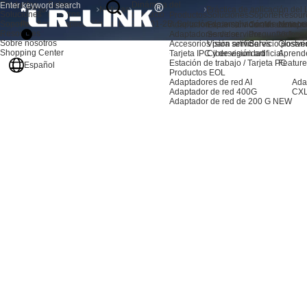
Productos
Sobre
Dinámica del
Inicio
Noticias
Soluciones
nosotros
producto
Productos
Soluciones
Soporte
Resour
Soporte
Práctica de aplicación del LRSV9501-2E: Solución de ampliación de almacena
Adaptadores de servidor AI
Expansión de almacenami
Centro de sopo
Noticia
Resources
Adaptadores de servidor
Servidor
Preguntas frec
Video
Sobre nosotros
Accesorios para servidores
Visión artificial
Servicio postve
Glosari
Shopping Center
Tarjeta IPC y de visión artificial
Ciberseguridad
Aprend
Estación de trabajo / Tarjeta PC
Feature
Español
Productos EOL
Adaptadores de red AI
Ada
Adaptador de red 400G
CXL
Adaptador de red de 200 G
NEW