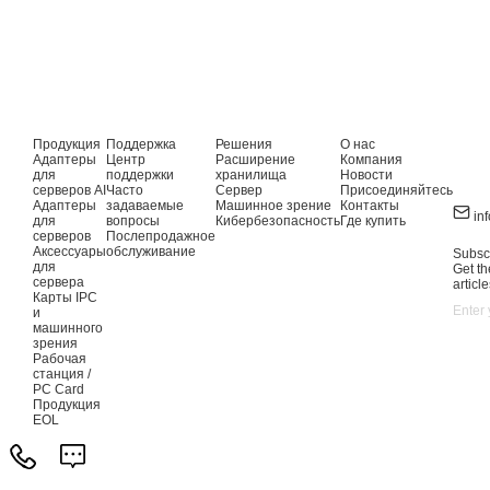
Продукция
Поддержка
Решения
О нас
Адаптеры
Центр
Расширение
Компания
для
поддержки
хранилища
Новости
серверов AI
Часто
Сервер
Присоединяйтесь
Адаптеры
задаваемые
Машинное зрение
Контакты
in
для
вопросы
Кибербезопасность
Где купить
серверов
Послепродажное
Аксессуары
обслуживание
Subscr
для
Get th
сервера
article
Карты IPC
и
машинного
зрения
Рабочая
станция /
PC Card
Продукция
EOL