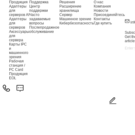
Продукция
Поддержка
Решения
О нас
Адаптеры
Центр
Расширение
Компания
для
поддержки
хранилища
Новости
серверов AI
Часто
Сервер
Присоединяйтесь
Адаптеры
задаваемые
Машинное зрение
Контакты
in
для
вопросы
Кибербезопасность
Где купить
серверов
Послепродажное
Аксессуары
обслуживание
Subscr
для
Get th
сервера
article
Карты IPC
и
машинного
зрения
Рабочая
станция /
PC Card
Продукция
EOL