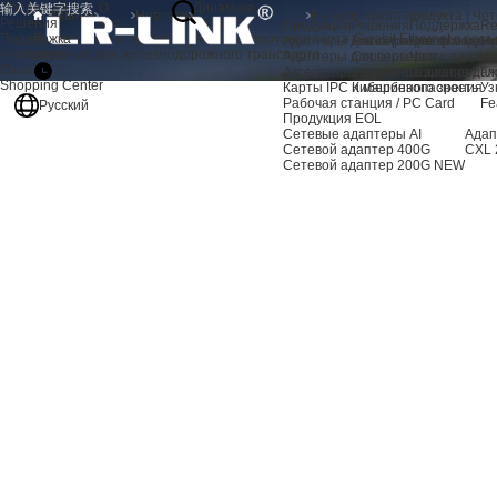
Продукция
О
Динамика
Главная
Новости
Решения
нас
продукта
Продукция
Решения
Поддержка
Re
Поддержка
Выпуск нового продукта | Четырехпортовая карта Gigabit Ethernet с ра
Адаптеры для серверов AI
Расширение хранили
Центр подде
Но
Resources
решение для железнодорожного транспорта
Адаптеры для серверов
Сервер
Часто задав
Vi
О нас
Аксессуары для сервера
Машинное зрение
Послепродаж
Гл
Shopping Center
Карты IPC и машинного зрения
Кибербезопасность
Уз
Рабочая станция / PC Card
Fe
Русский
Продукция EOL
Сетевые адаптеры AI
Адап
Сетевой адаптер 400G
CXL 
Сетевой адаптер 200G
NEW