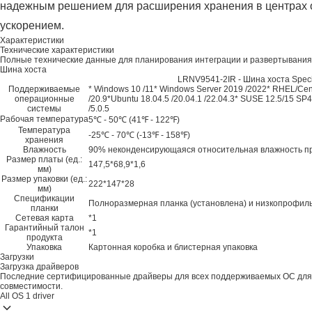
надежным решением для расширения хранения в центрах о
ускорением.
Характеристики
Технические характеристики
Полные технические данные для планирования интеграции и развертывания
Шина хоста
LRNV9541-2IR - Шина хоста Specif
Поддерживаемые
* Windows 10 /11* Windows Server 2019 /2022* RHEL/Centos
операционные
/20.9*Ubuntu 18.04.5 /20.04.1 /22.04.3* SUSE 12.5/15 SP4
системы
/5.0.5
Рабочая температура
5℃ - 50℃ (41℉ - 122℉)
Температура
-25℃ - 70℃ (-13℉ - 158℉)
хранения
Влажность
90% неконденсирующаяся относительная влажность п
Размер платы (ед.:
147,5*68,9*1,6
мм)
Размер упаковки (ед.:
222*147*28
мм)
Спецификации
Полноразмерная планка (установлена) и низкопрофил
планки
Сетевая карта
*1
Гарантийный талон
*1
продукта
Упаковка
Картонная коробка и блистерная упаковка
Загрузки
Загрузка драйверов
Последние сертифицированные драйверы для всех поддерживаемых ОС для
совместимости.
All OS
1 driver