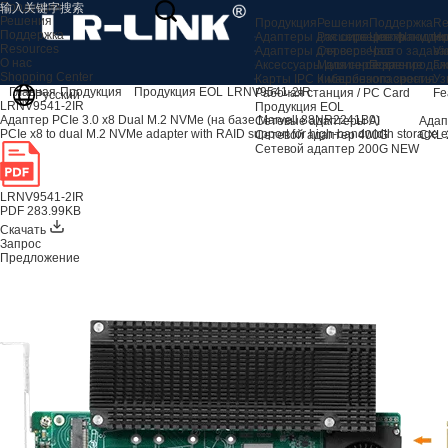
Продукция
Решения
Продукция
Решения
Поддержка
Re
Поддержка
Адаптеры для серверов AI
Расширение хранили
Центр подде
Но
Resources
Адаптеры для серверов
Сервер
Часто задав
Vi
О нас
Аксессуары для сервера
Машинное зрение
Послепродаж
Гл
Shopping Center
Карты IPC и машинного зрения
Кибербезопасность
Уз
Главная
Продукция
Продукция EOL
LRNV9541-2IR
Рабочая станция / PC Card
Fe
Русский
LRNV9541-2IR
Продукция EOL
Адаптер PCIe 3.0 x8 Dual M.2 NVMe (на базе Marvell 88NR2241B0)
Сетевые адаптеры AI
Адап
PCIe x8 to dual M.2 NVMe adapter with RAID support for high-bandwidth storage 
Сетевой адаптер 400G
CXL 
Сетевой адаптер 200G
NEW
LRNV9541-2IR
PDF 283.99KB
Скачать
Запрос
Предложение