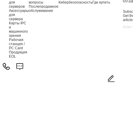
in
для
вопросы
Кибербезопасность
Где купить
серверов
Послепродажное
Аксессуары
обслуживание
Subscr
для
Get th
сервера
article
Карты IPC
и
машинного
зрения
Рабочая
станция /
PC Card
Продукция
EOL