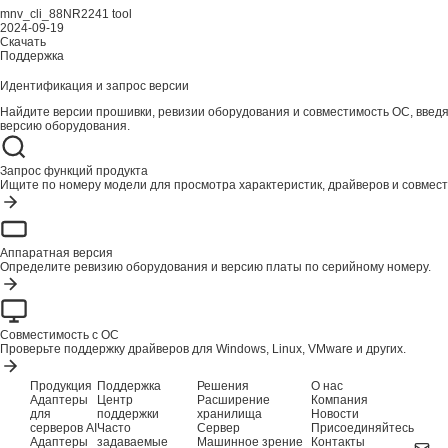
mnv_cli_88NR2241 tool
2024-09-19
Скачать
Поддержка
Идентификация и запрос версии
Найдите версии прошивки, ревизии оборудования и совместимость ОС, введ
версию оборудования.
Запрос функций продукта
Ищите по номеру модели для просмотра характеристик, драйверов и совмест
Аппаратная версия
Определите ревизию оборудования и версию платы по серийному номеру.
Совместимость с ОС
Проверьте поддержку драйверов для Windows, Linux, VMware и других.
Продукция
Поддержка
Решения
О нас
Адаптеры
Центр
Расширение
Компания
для
поддержки
хранилища
Новости
серверов AI
Часто
Сервер
Присоединяйтесь
Адаптеры
задаваемые
Машинное зрение
Контакты