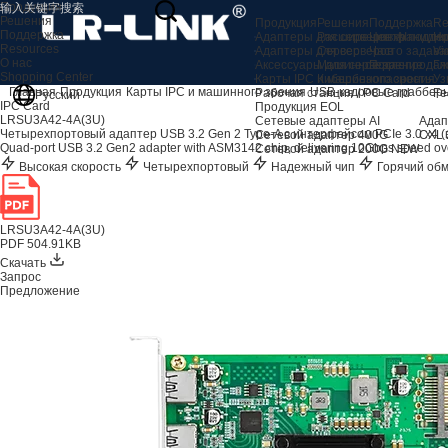
Продукция
Решения
Продукция
Решения
Поддержка
Re
Поддержка
Адаптеры для серверов AI
Расширение хранили
Центр подде
Но
Resources
Адаптеры для серверов
Сервер
Часто задав
Vi
О нас
Аксессуары для сервера
Машинное зрение
Послепродаж
Гл
Shopping Center
Карты IPC и машинного зрения
Кибербезопасность
Уз
Главная
Продукция
Карты IPC и машинного зрения
USB-кадровые граббер
Рабочая станция / PC Card
Fe
Русский
IPC Card
Продукция EOL
LRSU3A42-4A(3U)
Сетевые адаптеры AI
Адап
Четырехпортовый адаптер USB 3.2 Gen 2 Type-A с интерфейсом PCIe 3.0 x4 
Сетевой адаптер 400G
CXL 
Quad-port USB 3.2 Gen2 adapter with ASM3142 chip, delivering 10Gbps speed ove
Сетевой адаптер 200G
NEW
Высокая скорость
Четырехпортовый
Надежный чип
Горячий об
LRSU3A42-4A(3U)
PDF 504.91KB
Скачать
Запрос
Предложение