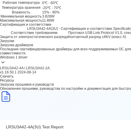
Рабочая температура
0℃ - 60℃
Температура хранения
-20℃ - 70℃
Влажность
15% - 90%
Минимальная мощность
3.828W
Максимальная мощность
11.88W
Сертификация и соответствие
LRSU3A42-4A(3U) - Сертификация и соответствие Specificati
Соответствие требованиям
Протокол USB Link Protocol V1.0, сп
Защита от электростатического разряда
Контактный разряд ±8KV (класс A)
Загрузки
Загрузка драйверов
Последние сертифицированные драйверы для всех поддерживаемых ОС для
совместимости.
Windows
1 driver
LRSU3A42-4A / LRSU3A42-2A
v1.16.50.1
2024-08-14
Скачать
Ресурсы
Загрузка прошивок и руководств
Обновления прошивки, руководства по настройке и документация для быстро
LRSU3A42-4A(3U) Test Report