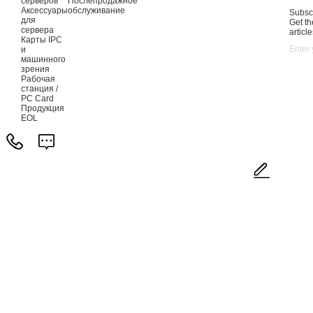
серверов
Послепродажное
Аксессуары
обслуживание
Subscr
для
Get th
сервера
article
Карты IPC
и
машинного
зрения
Рабочая
станция /
PC Card
Продукция
EOL