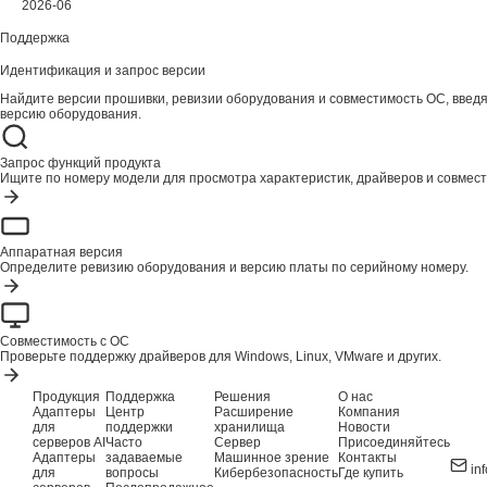
2026-06
Поддержка
Идентификация и запрос версии
Найдите версии прошивки, ревизии оборудования и совместимость ОС, введ
версию оборудования.
Запрос функций продукта
Ищите по номеру модели для просмотра характеристик, драйверов и совмест
Аппаратная версия
Определите ревизию оборудования и версию платы по серийному номеру.
Совместимость с ОС
Проверьте поддержку драйверов для Windows, Linux, VMware и других.
Продукция
Поддержка
Решения
О нас
Адаптеры
Центр
Расширение
Компания
для
поддержки
хранилища
Новости
серверов AI
Часто
Сервер
Присоединяйтесь
Адаптеры
задаваемые
Машинное зрение
Контакты
in
для
вопросы
Кибербезопасность
Где купить