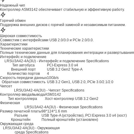
Надежный чип
Контроллер ASM3142 обеспечивает стабильную и эффективную работу.
Горячий обмен
Поддержка внешних дисков с горячей заменой и независимым питанием.
Широкая совместимость
Совместим с интерфейсами USB 2.0/3.0 и PCIe 2.0/3.0.
Характеристики
Технические характеристики
Полные технические данные для планирования интеграции и развертывания
Интерфейс и подключение
LRSU3A42-4A(3U) - Интерфейс и подключение Specifications
Тип автобуса
PCI-Express 3.0 x4
Внешний порт
USB 3.2 Gen2 Type-A
Количество портов
4
Скорость передачи данных
10Gb/s
Обратная совместимость
USB 3.2 Gen1, USB 2.0, PCIe 3.0/2.1/2.0
Чипсет
LRSU3A42-4A(3U) - Чипсет Specifications
Контроллер ввода/вывода
ASM3142
Тип контроллера
Хост-контроллер USB 3.2 Gen2
Физическая
LRSU3A42-4A(3U) - Физическая Specifications
Размер печатной платы
98*124*1.6 mm
Разъем
USB Type-A (устройство), PCI Express 3.0 x4 (хост)
Кронштейн
Полный кронштейн (установлен)
Окружающая среда
LRSU3A42-4A(3U) - Окружающая
среда Specifications