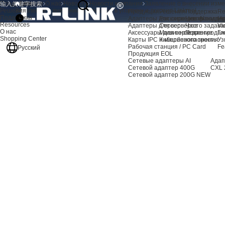
Продукция
Главная
О нас
Новости
Новости компании
Заявление о внесении измен
Решения
Заявление о внесении изменений в упаковку и логотип Linkreal
Продукция
Решения
Поддержка
Re
Поддержка
Адаптеры для серверов AI
Расширение хранили
Центр подде
Но
Resources
Адаптеры для серверов
Сервер
Часто задав
Vi
О нас
Аксессуары для сервера
Машинное зрение
Послепродаж
Гл
Shopping Center
Карты IPC и машинного зрения
Кибербезопасность
Уз
Рабочая станция / PC Card
Fe
Русский
Продукция EOL
Сетевые адаптеры AI
Адап
Сетевой адаптер 400G
CXL 
Сетевой адаптер 200G
NEW