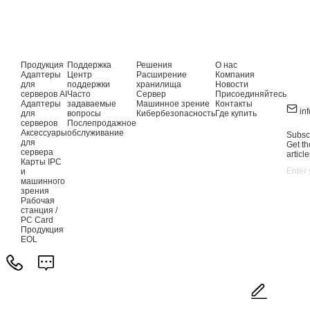
Продукция
Поддержка
Решения
О нас
Адаптеры
Центр
Расширение
Компания
для
поддержки
хранилища
Новости
серверов AI
Часто
Сервер
Присоединяйтесь
Адаптеры
задаваемые
Машинное зрение
Контакты
in
для
вопросы
Кибербезопасность
Где купить
серверов
Послепродажное
Аксессуары
обслуживание
Subscr
для
Get th
сервера
article
Карты IPC
и
машинного
зрения
Рабочая
станция /
PC Card
Продукция
EOL